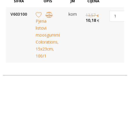
ŠIFRA
OPIS
JM
CIJENA
V603100
kom
13,57
€
10,18
Pjena
€
listovi
moosgummi
Colorations,
15x23cm,
100/1