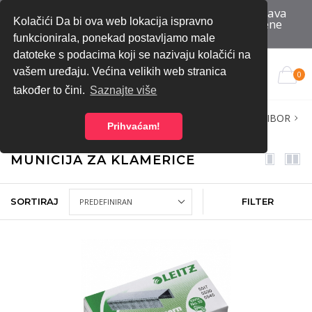
Bez registracije do ponude | Besplatna dostava
Kolačići Da bi ova web lokacija ispravno
za narudžbe iznad 70 eura bez PDV-a | Cijene
iskazane bez PDV-a
funkcionirala, ponekad postavljamo male
datoteke s podacima koji se nazivaju kolačići na
vašem uređaju. Većina velikih web stranica
0
također to čini.
Saznajte više
Home
Trgovina
UREDSKI MATERIJAL
UREDSKI PRIBOR
Prihvaćam!
Klamerice i pribor
Municija za klamerice
MUNICIJA ZA KLAMERICE
SORTIRAJ
FILTER