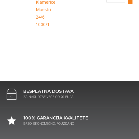
Klamerice
Maestri
24/6
1000/1
BESPLATNA DOSTAVA
ZA NARUDŽBE VEĆE OD 70 EURA
100% GARANCIJA KVALITETE
BRZO, EKONOMIČNO, POUZDANO