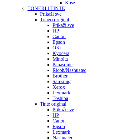
Kase
TONERI I TINTE
Prikaži sve
Toneri original
Prikaži sve
HP
Canon
Epson
OKI
Kyocera
Minolta
Panasonic
Ricoh/Nashuatec
Brother
Samsung
Xerox
Lexmark
Toshiba
Tinte original
Prikaži sve
HP
Canon
Epson
Lexmark
Nashuatec