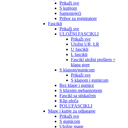
Prikaži sve
S kutijom
Samostojeći
Pribor za registratore
Fascikli
Prikaži sve
ULOŽNI FASCIKLI
Prikaži sve
Uložni UR, LR
U fascikli
L fascikli
Fascikl uložni proširen +
klapa gore
S klapom/gumicom
Prikaži sve
S klapom i gumicom
Bez klape i gumice
S kliznim mehanizmom
Fascikl sa stiskačem
Klip ploča
POLUFASCIKLI
Mape i kutije za odlaganje
Prikaži sve
S gumicom
Uložne mape