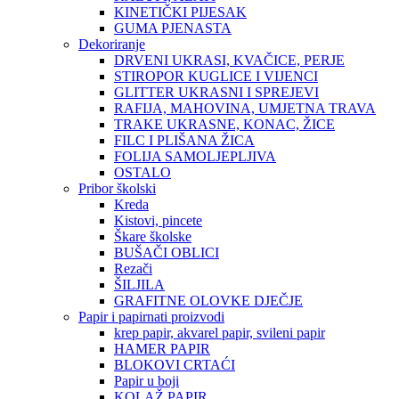
KINETIČKI PIJESAK
GUMA PJENASTA
Dekoriranje
DRVENI UKRASI, KVAČICE, PERJE
STIROPOR KUGLICE I VIJENCI
GLITTER UKRASNI I SPREJEVI
RAFIJA, MAHOVINA, UMJETNA TRAVA
TRAKE UKRASNE, KONAC, ŽICE
FILC I PLIŠANA ŽICA
FOLIJA SAMOLJEPLJIVA
OSTALO
Pribor školski
Kreda
Kistovi, pincete
Škare školske
BUŠAČI OBLICI
Rezači
ŠILJILA
GRAFITNE OLOVKE DJEČJE
Papir i papirnati proizvodi
krep papir, akvarel papir, svileni papir
HAMER PAPIR
BLOKOVI CRTAĆI
Papir u boji
KOLAŽ PAPIR