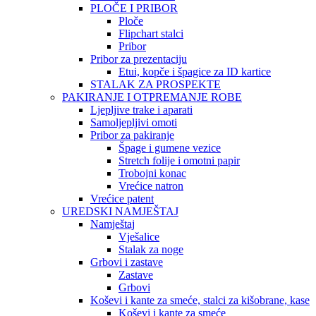
PLOČE I PRIBOR
Ploče
Flipchart stalci
Pribor
Pribor za prezentaciju
Etui, kopče i špagice za ID kartice
STALAK ZA PROSPEKTE
PAKIRANJE I OTPREMANJE ROBE
Ljepljive trake i aparati
Samoljepljivi omoti
Pribor za pakiranje
Špage i gumene vezice
Stretch folije i omotni papir
Trobojni konac
Vrećice natron
Vrećice patent
UREDSKI NAMJEŠTAJ
Namještaj
Vješalice
Stalak za noge
Grbovi i zastave
Zastave
Grbovi
Koševi i kante za smeće, stalci za kišobrane, kase
Koševi i kante za smeće