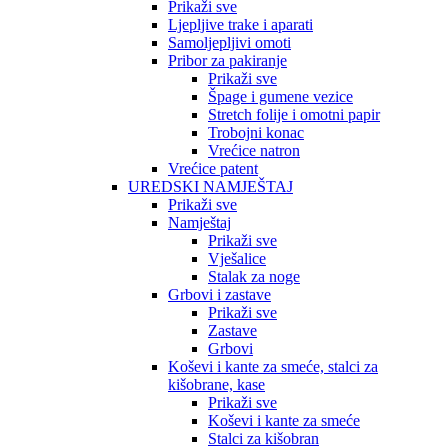
Prikaži sve
Ljepljive trake i aparati
Samoljepljivi omoti
Pribor za pakiranje
Prikaži sve
Špage i gumene vezice
Stretch folije i omotni papir
Trobojni konac
Vrećice natron
Vrećice patent
UREDSKI NAMJEŠTAJ
Prikaži sve
Namještaj
Prikaži sve
Vješalice
Stalak za noge
Grbovi i zastave
Prikaži sve
Zastave
Grbovi
Koševi i kante za smeće, stalci za
kišobrane, kase
Prikaži sve
Koševi i kante za smeće
Stalci za kišobran