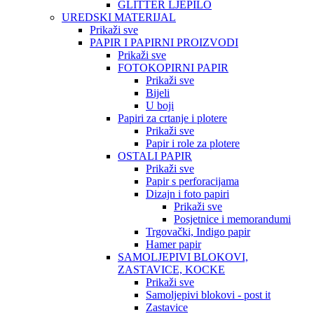
GLITTER LJEPILO
UREDSKI MATERIJAL
Prikaži sve
PAPIR I PAPIRNI PROIZVODI
Prikaži sve
FOTOKOPIRNI PAPIR
Prikaži sve
Bijeli
U boji
Papiri za crtanje i plotere
Prikaži sve
Papir i role za plotere
OSTALI PAPIR
Prikaži sve
Papir s perforacijama
Dizajn i foto papiri
Prikaži sve
Posjetnice i memorandumi
Trgovački, Indigo papir
Hamer papir
SAMOLJEPIVI BLOKOVI,
ZASTAVICE, KOCKE
Prikaži sve
Samoljepivi blokovi - post it
Zastavice