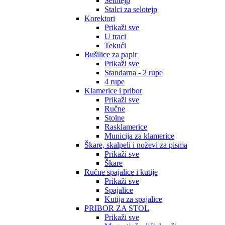
Selotejp
Stalci za selotejp
Korektori
Prikaži sve
U traci
Tekući
Bušilice za papir
Prikaži sve
Standarna - 2 rupe
4 rupe
Klamerice i pribor
Prikaži sve
Ručne
Stolne
Rasklamerice
Municija za klamerice
Škare, skalpeli i noževi za pisma
Prikaži sve
Škare
Ručne spajalice i kutije
Prikaži sve
Spajalice
Kutija za spajalice
PRIBOR ZA STOL
Prikaži sve