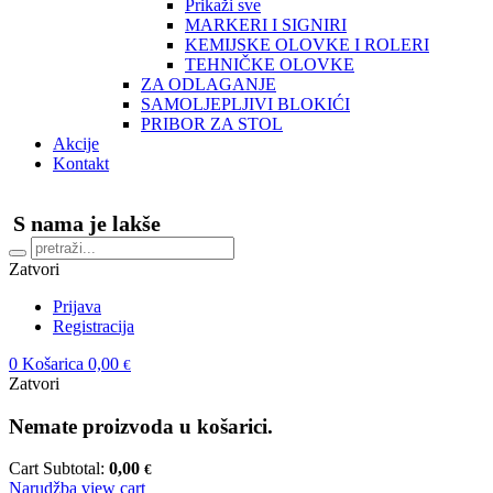
Prikaži sve
MARKERI I SIGNIRI
KEMIJSKE OLOVKE I ROLERI
TEHNIČKE OLOVKE
ZA ODLAGANJE
SAMOLJEPLJIVI BLOKIĆI
PRIBOR ZA STOL
Akcije
Kontakt
S nama je lakše
Zatvori
Prijava
Registracija
0
Košarica
0,00
€
Zatvori
Nemate proizvoda u košarici.
Cart Subtotal:
0,00
€
Narudžba
view cart