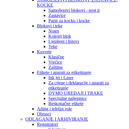
KOCKE
Samoljepivi blokovi - post it
Zastavice
Papir za kocku i kocke
Blokovi i teke
Notes
Kolegij blok
Ljepljeni i listovi
Teke
Kuverte
Klasične
Vrećice
Zaštitne
Etikete i aparati za etiketiranje
Ink jet i Laser
Za cijene i deklaracije i aparati za
etiketiranje
DYMO UREĐAJI I TRAKE
Specijalne naljepnice
Beskonačne etikete
Ading i telefax role
Obrasci
ODLAGANJE I ARHIVIRANJE
Registratori