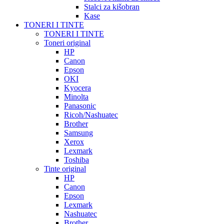
Stalci za kišobran
Kase
TONERI I TINTE
TONERI I TINTE
Toneri original
HP
Canon
Epson
OKI
Kyocera
Minolta
Panasonic
Ricoh/Nashuatec
Brother
Samsung
Xerox
Lexmark
Toshiba
Tinte original
HP
Canon
Epson
Lexmark
Nashuatec
Brother