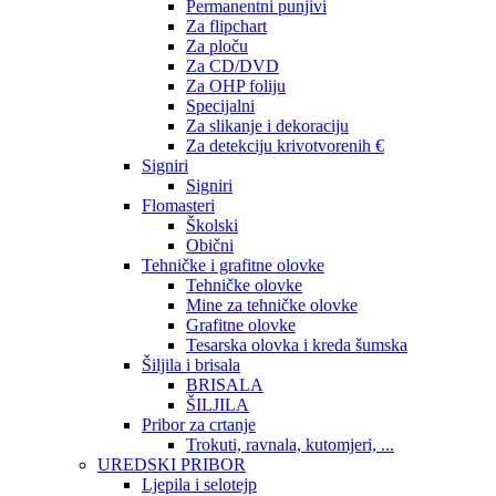
Permanentni punjivi
Za flipchart
Za ploču
Za CD/DVD
Za OHP foliju
Specijalni
Za slikanje i dekoraciju
Za detekciju krivotvorenih €
Signiri
Signiri
Flomasteri
Školski
Obični
Tehničke i grafitne olovke
Tehničke olovke
Mine za tehničke olovke
Grafitne olovke
Tesarska olovka i kreda šumska
Šiljila i brisala
BRISALA
ŠILJILA
Pribor za crtanje
Trokuti, ravnala, kutomjeri, ...
UREDSKI PRIBOR
Ljepila i selotejp