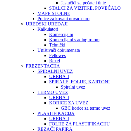
Jastučići za pečate i tinte
STALCI ZA VIZITKE, POVEĆALO
MAPE STOLNE
Police za kovani novac euro
UREDSKI UREĐAJI
Kalkulatori
Komercijalni
Komercijalni s ading rolom
Tehnički
Uništivači dokumenata
Fellowes
Rexel
PREZENTACIJA
SPIRALNI UVEZ
UREĐAJI
SPIRALE, FOLIJE, KARTONI
Spiralni uvez
TERMO UVEZ
UREĐAJI
KORICE ZA UVEZ
GBC korice za termo uvez
PLASTIFIKACIJA
UREĐAJI
FOLIJE ZA PLASTIFIKACIJU
REZAČI PAPIRA