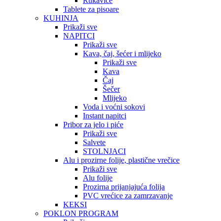
Rukavice
Tablete za pisoare
KUHINJA
Prikaži sve
NAPITCI
Prikaži sve
Kava, čaj, šećer i mlijeko
Prikaži sve
Kava
Čaj
Šečer
Mlijeko
Voda i voćni sokovi
Instant napitci
Pribor za jelo i piće
Prikaži sve
Salvete
STOLNJACI
Alu i prozirne folije, plastične vrečice
Prikaži sve
Alu folije
Prozirna prijanjajuća folija
PVC vrećice za zamrzavanje
KEKSI
POKLON PROGRAM