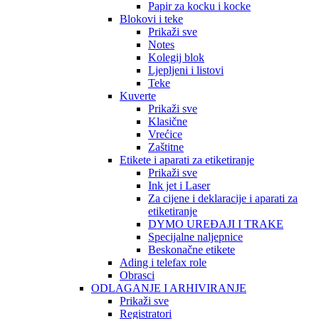
Papir za kocku i kocke
Blokovi i teke
Prikaži sve
Notes
Kolegij blok
Ljepljeni i listovi
Teke
Kuverte
Prikaži sve
Klasične
Vrećice
Zaštitne
Etikete i aparati za etiketiranje
Prikaži sve
Ink jet i Laser
Za cijene i deklaracije i aparati za
etiketiranje
DYMO UREĐAJI I TRAKE
Specijalne naljepnice
Beskonačne etikete
Ading i telefax role
Obrasci
ODLAGANJE I ARHIVIRANJE
Prikaži sve
Registratori