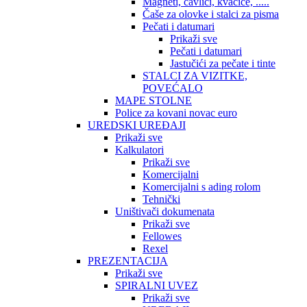
Magneti, čavlići, kvačice, .....
Čaše za olovke i stalci za pisma
Pečati i datumari
Prikaži sve
Pečati i datumari
Jastučići za pečate i tinte
STALCI ZA VIZITKE,
POVEĆALO
MAPE STOLNE
Police za kovani novac euro
UREDSKI UREĐAJI
Prikaži sve
Kalkulatori
Prikaži sve
Komercijalni
Komercijalni s ading rolom
Tehnički
Uništivači dokumenata
Prikaži sve
Fellowes
Rexel
PREZENTACIJA
Prikaži sve
SPIRALNI UVEZ
Prikaži sve