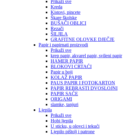
Prikaži sve
Kreda
Kistovi, pincete
Škare školske
BUŠAČI OBLICI
Rezači
ŠILJILA
GRAFITNE OLOVKE DJEČJE
Papir i papirnati proizvodi
Prikaži sve
krep papir, akvarel papir, svileni papir
HAMER PAPIR
BLOKOVI CRTAĆI
Papir u boji
KOLAŽ PAPIR
PAUS PAPIR I FOTOKARTON
PAPIR REBRASTI DVOSLOJNI
PAPIR SAĆE
ORIGAMI
slamke, tanjuri
Ljepila
Prikaži sve
Hobi ljepila
U sticku, u olovci i tekući
Ljepilo pištolj i patrone