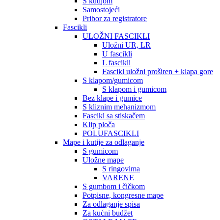
S kutijom
Samostojeći
Pribor za registratore
Fascikli
ULOŽNI FASCIKLI
Uložni UR, LR
U fascikli
L fascikli
Fascikl uložni proširen + klapa gore
S klapom/gumicom
S klapom i gumicom
Bez klape i gumice
S kliznim mehanizmom
Fascikl sa stiskačem
Klip ploča
POLUFASCIKLI
Mape i kutije za odlaganje
S gumicom
Uložne mape
S ringovima
VARENE
S gumbom i čičkom
Potpisne, kongresne mape
Za odlaganje spisa
Za kućni budžet