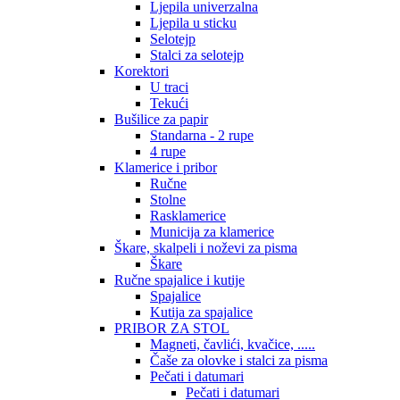
Ljepila univerzalna
Ljepila u sticku
Selotejp
Stalci za selotejp
Korektori
U traci
Tekući
Bušilice za papir
Standarna - 2 rupe
4 rupe
Klamerice i pribor
Ručne
Stolne
Rasklamerice
Municija za klamerice
Škare, skalpeli i noževi za pisma
Škare
Ručne spajalice i kutije
Spajalice
Kutija za spajalice
PRIBOR ZA STOL
Magneti, čavlići, kvačice, .....
Čaše za olovke i stalci za pisma
Pečati i datumari
Pečati i datumari