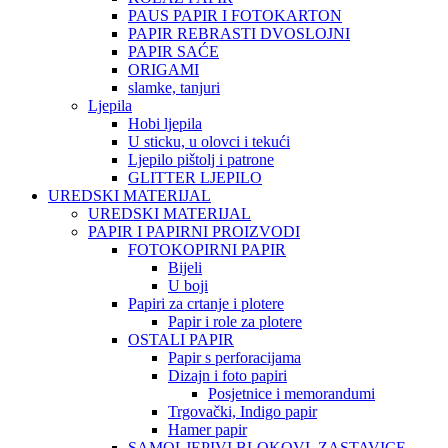
PAUS PAPIR I FOTOKARTON
PAPIR REBRASTI DVOSLOJNI
PAPIR SAĆE
ORIGAMI
slamke, tanjuri
Ljepila
Hobi ljepila
U sticku, u olovci i tekući
Ljepilo pištolj i patrone
GLITTER LJEPILO
UREDSKI MATERIJAL
UREDSKI MATERIJAL
PAPIR I PAPIRNI PROIZVODI
FOTOKOPIRNI PAPIR
Bijeli
U boji
Papiri za crtanje i plotere
Papir i role za plotere
OSTALI PAPIR
Papir s perforacijama
Dizajn i foto papiri
Posjetnice i memorandumi
Trgovački, Indigo papir
Hamer papir
SAMOLJEPIVI BLOKOVI, ZASTAVICE,