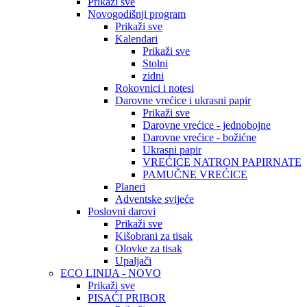
Prikaži sve
Novogodišnji program
Prikaži sve
Kalendari
Prikaži sve
Stolni
zidni
Rokovnici i notesi
Darovne vrećice i ukrasni papir
Prikaži sve
Darovne vrećice - jednobojne
Darovne vrećice - božićne
Ukrasni papir
VREĆICE NATRON PAPIRNATE
PAMUČNE VREĆICE
Planeri
Adventske svijeće
Poslovni darovi
Prikaži sve
Kišobrani za tisak
Olovke za tisak
Upaljači
ECO LINIJA - NOVO
Prikaži sve
PISAĆI PRIBOR