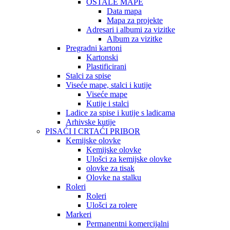
OSTALE MAPE
Data mapa
Mapa za projekte
Adresari i albumi za vizitke
Album za vizitke
Pregradni kartoni
Kartonski
Plastificirani
Stalci za spise
Viseće mape, stalci i kutije
Viseće mape
Kutije i stalci
Ladice za spise i kutije s ladicama
Arhivske kutije
PISAĆI I CRTAĆI PRIBOR
Kemijske olovke
Kemijske olovke
Ulošci za kemijske olovke
olovke za tisak
Olovke na stalku
Roleri
Roleri
Ulošci za rolere
Markeri
Permanentni komercijalni