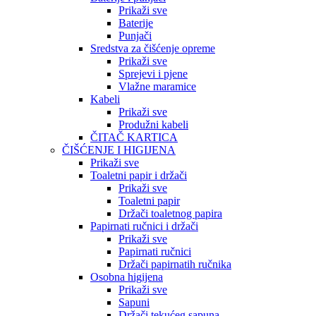
Prikaži sve
Baterije
Punjači
Sredstva za čišćenje opreme
Prikaži sve
Sprejevi i pjene
Vlažne maramice
Kabeli
Prikaži sve
Produžni kabeli
ČITAČ KARTICA
ČIŠĆENJE I HIGIJENA
Prikaži sve
Toaletni papir i držači
Prikaži sve
Toaletni papir
Držači toaletnog papira
Papirnati ručnici i držači
Prikaži sve
Papirnati ručnici
Držači papirnatih ručnika
Osobna higijena
Prikaži sve
Sapuni
Držači tekućeg sapuna