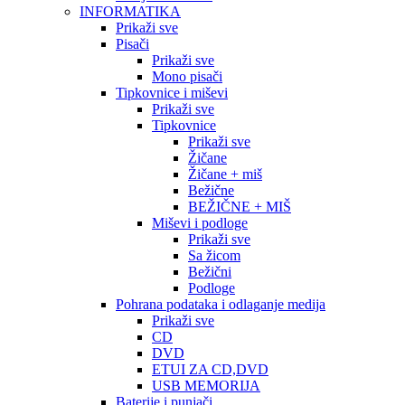
INFORMATIKA
Prikaži sve
Pisači
Prikaži sve
Mono pisači
Tipkovnice i miševi
Prikaži sve
Tipkovnice
Prikaži sve
Žičane
Žičane + miš
Bežične
BEŽIČNE + MIŠ
Miševi i podloge
Prikaži sve
Sa žicom
Bežični
Podloge
Pohrana podataka i odlaganje medija
Prikaži sve
CD
DVD
ETUI ZA CD,DVD
USB MEMORIJA
Baterije i punjači