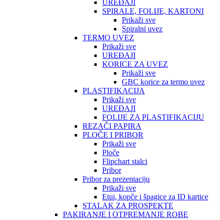
UREĐAJI
SPIRALE, FOLIJE, KARTONI
Prikaži sve
Spiralni uvez
TERMO UVEZ
Prikaži sve
UREĐAJI
KORICE ZA UVEZ
Prikaži sve
GBC korice za termo uvez
PLASTIFIKACIJA
Prikaži sve
UREĐAJI
FOLIJE ZA PLASTIFIKACIJU
REZAČI PAPIRA
PLOČE I PRIBOR
Prikaži sve
Ploče
Flipchart stalci
Pribor
Pribor za prezentaciju
Prikaži sve
Etui, kopče i špagice za ID kartice
STALAK ZA PROSPEKTE
PAKIRANJE I OTPREMANJE ROBE