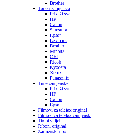
Brother
Toneri zamjenski
Prikaži sve
HP
Canon
Samsung
Epson
Lexmark
Brother
Minolta
OKI
Ricoh
Kyocera
Xerox
Panasonic
Tinte zamjenske
Prikaži sve
HP
Canon
Epson
Filmovi za telefax original
Filmovi za telefax zamjenski
Tintni valjci
Riboni original
Zamjenski riboni