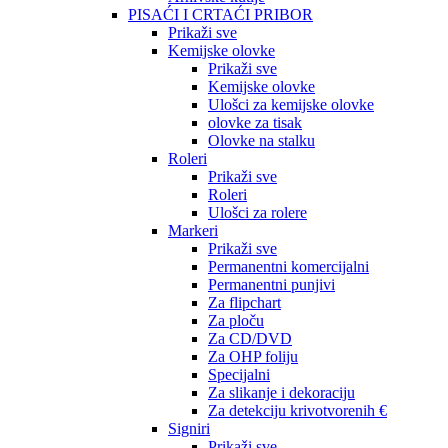
PISAĆI I CRTAĆI PRIBOR
Prikaži sve
Kemijske olovke
Prikaži sve
Kemijske olovke
Ulošci za kemijske olovke
olovke za tisak
Olovke na stalku
Roleri
Prikaži sve
Roleri
Ulošci za rolere
Markeri
Prikaži sve
Permanentni komercijalni
Permanentni punjivi
Za flipchart
Za ploču
Za CD/DVD
Za OHP foliju
Specijalni
Za slikanje i dekoraciju
Za detekciju krivotvorenih €
Signiri
Prikaži sve