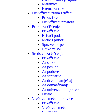
Maramice
Krema za ruke
Osvježivači zraka i držači
Prikaži sve
Osvježivači prostora
Pribor za čišćenje
Prikaži sve
Brisači poda
Metle i pribor
Spužve i krpe
Četke za WC
Sredstva za čišćenje
Prikaži sve
Za staklo
Za posuđe
Za podove
Za sanitarije
Za drvo i namještaj
Za odmašćivanje
Za univerzalnu upotrebu
Ostalo
Vreće za smeće i rukavice
Prikaži sve
Vreće za smeće