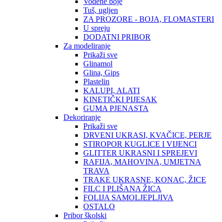
Vodene boje
Tuš, ugljen
ZA PROZORE - BOJA, FLOMASTERI
U spreju
DODATNI PRIBOR
Za modeliranje
Prikaži sve
Glinamol
Glina, Gips
Plastelin
KALUPI, ALATI
KINETIČKI PIJESAK
GUMA PJENASTA
Dekoriranje
Prikaži sve
DRVENI UKRASI, KVAČICE, PERJE
STIROPOR KUGLICE I VIJENCI
GLITTER UKRASNI I SPREJEVI
RAFIJA, MAHOVINA, UMJETNA
TRAVA
TRAKE UKRASNE, KONAC, ŽICE
FILC I PLIŠANA ŽICA
FOLIJA SAMOLJEPLJIVA
OSTALO
Pribor školski