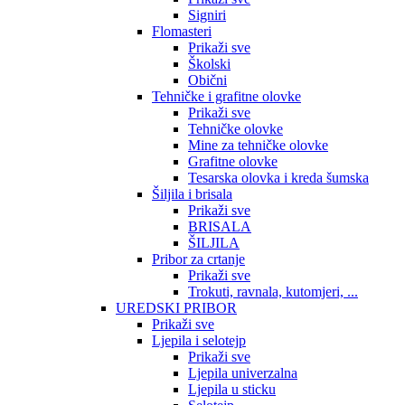
Signiri
Flomasteri
Prikaži sve
Školski
Obični
Tehničke i grafitne olovke
Prikaži sve
Tehničke olovke
Mine za tehničke olovke
Grafitne olovke
Tesarska olovka i kreda šumska
Šiljila i brisala
Prikaži sve
BRISALA
ŠILJILA
Pribor za crtanje
Prikaži sve
Trokuti, ravnala, kutomjeri, ...
UREDSKI PRIBOR
Prikaži sve
Ljepila i selotejp
Prikaži sve
Ljepila univerzalna
Ljepila u sticku