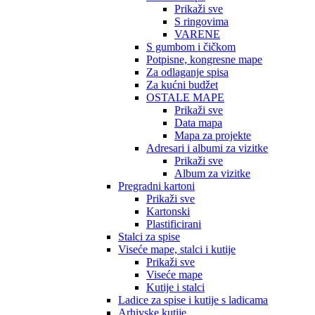
Prikaži sve
S ringovima
VARENE
S gumbom i čičkom
Potpisne, kongresne mape
Za odlaganje spisa
Za kućni budžet
OSTALE MAPE
Prikaži sve
Data mapa
Mapa za projekte
Adresari i albumi za vizitke
Prikaži sve
Album za vizitke
Pregradni kartoni
Prikaži sve
Kartonski
Plastificirani
Stalci za spise
Viseće mape, stalci i kutije
Prikaži sve
Viseće mape
Kutije i stalci
Ladice za spise i kutije s ladicama
Arhivske kutije