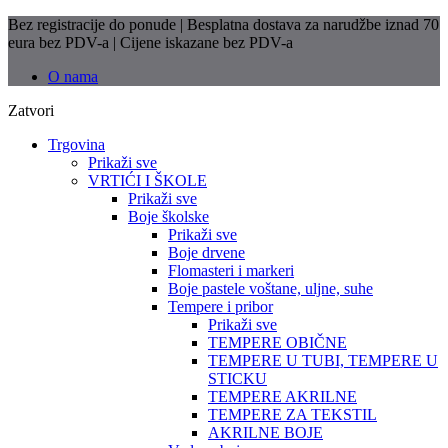
Bez registracije do ponude | Besplatna dostava za narudžbe iznad 70
eura bez PDV-a | Cijene iskazane bez PDV-a
O nama
Zatvori
Trgovina
Prikaži sve
VRTIĆI I ŠKOLE
Prikaži sve
Boje školske
Prikaži sve
Boje drvene
Flomasteri i markeri
Boje pastele voštane, uljne, suhe
Tempere i pribor
Prikaži sve
TEMPERE OBIČNE
TEMPERE U TUBI, TEMPERE U
STICKU
TEMPERE AKRILNE
TEMPERE ZA TEKSTIL
AKRILNE BOJE