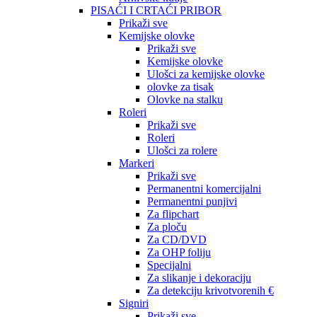
PISAĆI I CRTAĆI PRIBOR
Prikaži sve
Kemijske olovke
Prikaži sve
Kemijske olovke
Ulošci za kemijske olovke
olovke za tisak
Olovke na stalku
Roleri
Prikaži sve
Roleri
Ulošci za rolere
Markeri
Prikaži sve
Permanentni komercijalni
Permanentni punjivi
Za flipchart
Za ploču
Za CD/DVD
Za OHP foliju
Specijalni
Za slikanje i dekoraciju
Za detekciju krivotvorenih €
Signiri
Prikaži sve