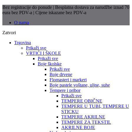
Bez registracije do ponude | Besplatna dostava za narudžbe iznad 70
eura bez PDV-a | Cijene iskazane bez PDV-a
O nama
Zatvori
Trgovina
Prikaži sve
VRTIĆI I ŠKOLE
Prikaži sve
Boje školske
Prikaži sve
Boje drvene
Flomasteri i markeri
Boje pastele voštane, uljne, suhe
Tempere i pribor
Prikaži sve
TEMPERE OBIČNE
TEMPERE U TUBI, TEMPERE U
STICKU
TEMPERE AKRILNE
TEMPERE ZA TEKSTIL
AKRILNE BOJE