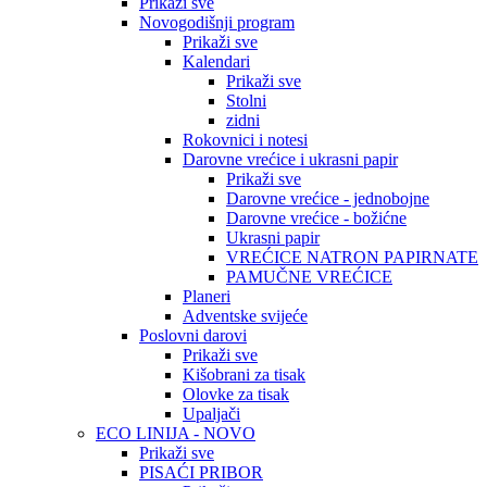
Prikaži sve
Novogodišnji program
Prikaži sve
Kalendari
Prikaži sve
Stolni
zidni
Rokovnici i notesi
Darovne vrećice i ukrasni papir
Prikaži sve
Darovne vrećice - jednobojne
Darovne vrećice - božićne
Ukrasni papir
VREĆICE NATRON PAPIRNATE
PAMUČNE VREĆICE
Planeri
Adventske svijeće
Poslovni darovi
Prikaži sve
Kišobrani za tisak
Olovke za tisak
Upaljači
ECO LINIJA - NOVO
Prikaži sve
PISAĆI PRIBOR