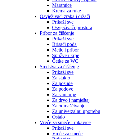
Maramice
Krema za ruke
Osvježivači zraka i držači
Prikaži sve
Osvježivači prostora
Pribor za čišćenje
Prikaži sve
Brisači poda
Metle i pribor
Spužve i krpe
Četke za WC
Sredstva za čišćenje
Prikaži sve
Za staklo
Za posuđe
Za podove
Za sanitarije
Za drvo i namještaj
Za odmašćivanje
Za univerzalnu upotrebu
Ostalo
Vreće za smeće i rukavice
Prikaži sve
Vreće za smeće