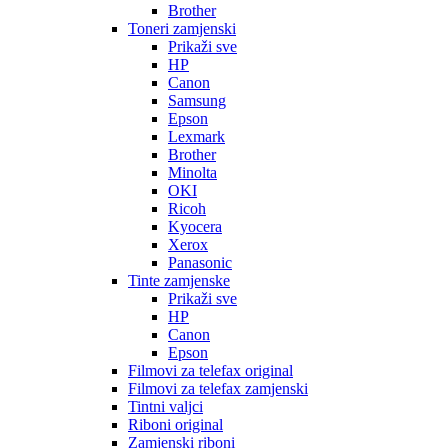
Brother
Toneri zamjenski
Prikaži sve
HP
Canon
Samsung
Epson
Lexmark
Brother
Minolta
OKI
Ricoh
Kyocera
Xerox
Panasonic
Tinte zamjenske
Prikaži sve
HP
Canon
Epson
Filmovi za telefax original
Filmovi za telefax zamjenski
Tintni valjci
Riboni original
Zamjenski riboni