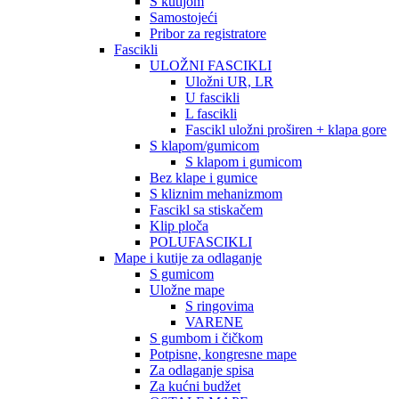
S kutijom
Samostojeći
Pribor za registratore
Fascikli
ULOŽNI FASCIKLI
Uložni UR, LR
U fascikli
L fascikli
Fascikl uložni proširen + klapa gore
S klapom/gumicom
S klapom i gumicom
Bez klape i gumice
S kliznim mehanizmom
Fascikl sa stiskačem
Klip ploča
POLUFASCIKLI
Mape i kutije za odlaganje
S gumicom
Uložne mape
S ringovima
VARENE
S gumbom i čičkom
Potpisne, kongresne mape
Za odlaganje spisa
Za kućni budžet