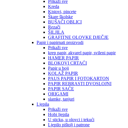
Prikaži sve
Kreda
Kistovi, pincete
Škare školske
BUŠAČI OBLICI
Rezači
ŠILJILA
GRAFITNE OLOVKE DJEČJE
Papir i papirnati proizvodi
Prikaži sve
krep papir, akvarel papir, svileni papir
HAMER PAPIR
BLOKOVI CRTAĆI
Papir u boji
KOLAŽ PAPIR
PAUS PAPIR I FOTOKARTON
PAPIR REBRASTI DVOSLOJNI
PAPIR SAĆE
ORIGAMI
slamke, tanjuri
Ljepila
Prikaži sve
Hobi ljepila
U sticku, u olovci i tekući
Ljepilo pištolj i patrone