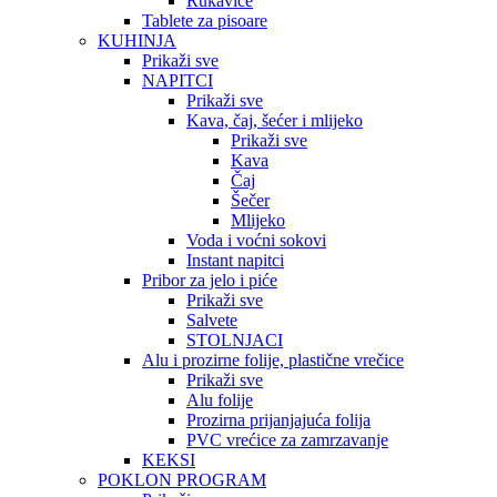
Rukavice
Tablete za pisoare
KUHINJA
Prikaži sve
NAPITCI
Prikaži sve
Kava, čaj, šećer i mlijeko
Prikaži sve
Kava
Čaj
Šečer
Mlijeko
Voda i voćni sokovi
Instant napitci
Pribor za jelo i piće
Prikaži sve
Salvete
STOLNJACI
Alu i prozirne folije, plastične vrečice
Prikaži sve
Alu folije
Prozirna prijanjajuća folija
PVC vrećice za zamrzavanje
KEKSI
POKLON PROGRAM