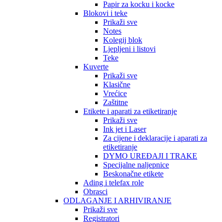
Papir za kocku i kocke
Blokovi i teke
Prikaži sve
Notes
Kolegij blok
Ljepljeni i listovi
Teke
Kuverte
Prikaži sve
Klasične
Vrećice
Zaštitne
Etikete i aparati za etiketiranje
Prikaži sve
Ink jet i Laser
Za cijene i deklaracije i aparati za
etiketiranje
DYMO UREĐAJI I TRAKE
Specijalne naljepnice
Beskonačne etikete
Ading i telefax role
Obrasci
ODLAGANJE I ARHIVIRANJE
Prikaži sve
Registratori