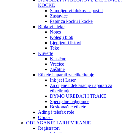
KOCKE
Samoljepivi blokovi - post it
Zastavice
Papir za kocku i kocke
Blokovi i teke
Notes
Kolegij blok
Ljepljeni i listovi
Teke
Kuverte
Klasične
Vrećice
Zaštitne
Etikete i aparati za etiketiranje
Ink jet i Laser
Za cijene i deklaracije i aparati za
etiketiranje
DYMO UREĐAJI I TRAKE
Specijalne naljepnice
Beskonačne etikete
Ading i telefax role
Obrasci
ODLAGANJE I ARHIVIRANJE
Registratori