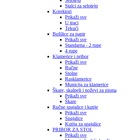
Selotejp
Stalci za selotejp
Korektori
Prikaži sve
U traci
Tekući
Bušilice za papir
Prikaži sve
Standarna - 2 rupe
4 rupe
Klamerice i pribor
Prikaži sve
Ručne
Stolne
Rasklamerice
Municija za klamerice
Škare, skalpeli i noževi za pisma
Prikaži sve
Škare
Ručne spajalice i kutije
Prikaži sve
Spajalice
Kutija za spajalice
PRIBOR ZA STOL
Prikaži sve