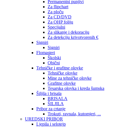
Permanentni punjivi
Za flipchart
Za ploču
Za CD/DVD
Za OHP foliju
Specijalni
Za slikanje i dekoraciju
Za detekciju krivotvorenih €
Signiri
Signiri
Flomasteri
Školski
Obični
Tehničke i grafitne olovke
Tehničke olovke
Mine za tehničke olovke
Grafitne olovke
Tesarska olovka i kreda šumska
Šiljila i brisala
BRISALA
ŠILJILA
Pribor za crtanje
Trokuti, ravnala, kutomjeri, ...
UREDSKI PRIBOR
Ljepila i selotejp