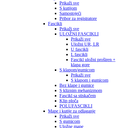
Prikaži sve
S kutijom
Samostojeći
Pribor za registratore
Fascikli
Prikaži sve
ULOŽNI FASCIKLI
Prikaži sve
Uložni UR, LR
U fascikli
L fascikli
Fascikl uložni proširen +
klapa gore
S klapom/gumicom
Prikaži sve
S klapom i gumicom
Bez klape i gumice
S kliznim mehanizmom
Fascikl sa stiskačem
Klip ploča
POLUFASCIKLI
Mape i kutije za odlaganje
Prikaži sve
S gumicom
Uložne mape