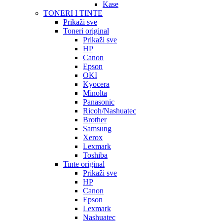
Kase
TONERI I TINTE
Prikaži sve
Toneri original
Prikaži sve
HP
Canon
Epson
OKI
Kyocera
Minolta
Panasonic
Ricoh/Nashuatec
Brother
Samsung
Xerox
Lexmark
Toshiba
Tinte original
Prikaži sve
HP
Canon
Epson
Lexmark
Nashuatec