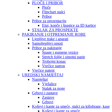
PLOČE I PRIBOR
Ploče
Flipchart stalci
Pribor
Pribor za prezentaciju
Etui, kopče i špagice za ID kartice
STALAK ZA PROSPEKTE
PAKIRANJE I OTPREMANJE ROBE
Ljepljive trake i aparati
Samoljepljivi omoti
Pribor za pakiranje
Špage i gumene vezice
Stretch folije i omotni papir
Trobojni konac
Vrećice natron
Vrećice patent
UREDSKI NAMJEŠTAJ
Namještaj
Vješalice
Stalak za noge
Grbovi i zastave
Zastave
Grbovi
Koševi i kante za smeće, stalci za kišobrane, kase
Koševi i kante za smeće