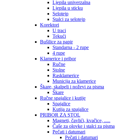
Ljepila univerzalna
Ljepila u sticku
Selotejp
Stalci za selotejp
Korektori
U traci
Tekući
Bušilice za papir
Standarna - 2 rupe
4 rupe
Klamerice i pribor
Ručne
Stolne
Rasklamerice
Municija za klamerice
Škare, skalpeli i noževi za pisma
Škare
Ručne spajalice i kutije
Spajalice
Kutija za spajalice
PRIBOR ZA STOL
Magneti, čavlići, kvačice, .....
Čaše za olovke i stalci za pisma
Pečati i datumari
Pečati i datumari