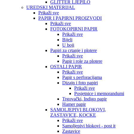
GLITTER LJEPILO
UREDSKI MATERIJAL
Prikaži sve
PAPIR I PAPIRNI PROIZVODI
Prikaži sve
FOTOKOPIRNI PAPIR
Prikaži sve
Bijeli
U boji
Papiri za crtanje i plotere
Prikaži sve
Papir i role za plotere
OSTALI PAPIR
Prikaži sve
Papir s perforacijama
Dizajn i foto papiri
Prikaži sve
Posjetnice i memorandumi
Trgovački, Indigo papir
Hamer papir
SAMOLJEPIVI BLOKOVI,
ZASTAVICE, KOCKE
Prikaži sve
Samoljepivi blokovi - post it
Zastavice