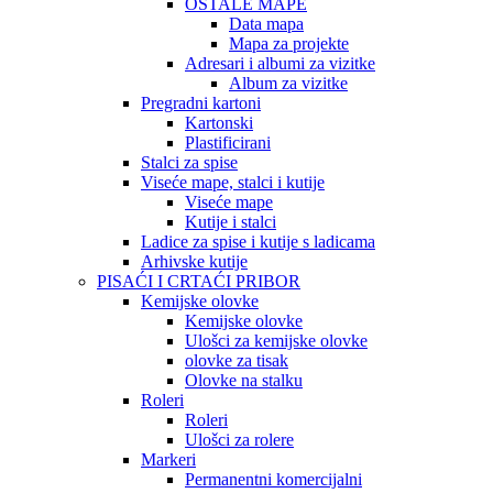
OSTALE MAPE
Data mapa
Mapa za projekte
Adresari i albumi za vizitke
Album za vizitke
Pregradni kartoni
Kartonski
Plastificirani
Stalci za spise
Viseće mape, stalci i kutije
Viseće mape
Kutije i stalci
Ladice za spise i kutije s ladicama
Arhivske kutije
PISAĆI I CRTAĆI PRIBOR
Kemijske olovke
Kemijske olovke
Ulošci za kemijske olovke
olovke za tisak
Olovke na stalku
Roleri
Roleri
Ulošci za rolere
Markeri
Permanentni komercijalni