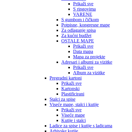
Prikaži sve
S ringovima
VARENE
S gumbom i čičkom
Potpisne, kongresne mape
Za odlaganje spisa
Za kućni budžet
OSTALE MAPE
Prikaži sve
Data mapa
Mapa za projekte
Adresari i albumi za vizitke
Prikaži sve
Album za vizitke
Pregradni kartoni
Prikaži sve
Kartonski
Plastificirani
Stalci za spise
Viseće mape, stalci i kutije
Prikaži sve
Viseće mape
Kutije i stalci
Ladice za spise i kutije s ladicama
Arhivske kutije