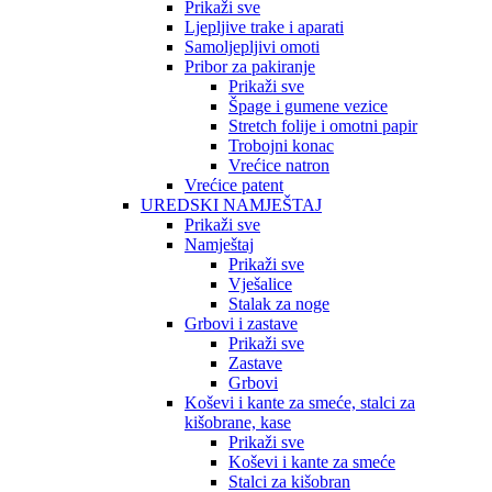
Prikaži sve
Ljepljive trake i aparati
Samoljepljivi omoti
Pribor za pakiranje
Prikaži sve
Špage i gumene vezice
Stretch folije i omotni papir
Trobojni konac
Vrećice natron
Vrećice patent
UREDSKI NAMJEŠTAJ
Prikaži sve
Namještaj
Prikaži sve
Vješalice
Stalak za noge
Grbovi i zastave
Prikaži sve
Zastave
Grbovi
Koševi i kante za smeće, stalci za
kišobrane, kase
Prikaži sve
Koševi i kante za smeće
Stalci za kišobran