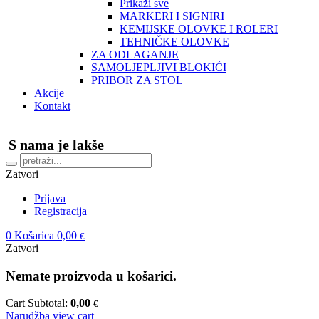
Prikaži sve
MARKERI I SIGNIRI
KEMIJSKE OLOVKE I ROLERI
TEHNIČKE OLOVKE
ZA ODLAGANJE
SAMOLJEPLJIVI BLOKIĆI
PRIBOR ZA STOL
Akcije
Kontakt
S nama je lakše
Zatvori
Prijava
Registracija
0
Košarica
0,00
€
Zatvori
Nemate proizvoda u košarici.
Cart Subtotal:
0,00
€
Narudžba
view cart