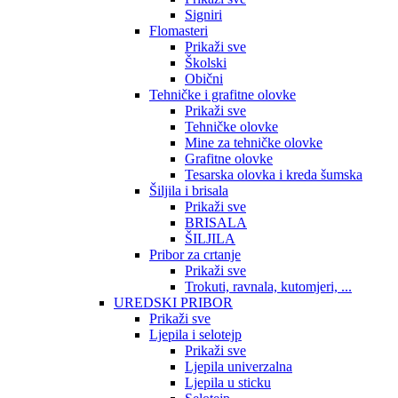
Signiri
Flomasteri
Prikaži sve
Školski
Obični
Tehničke i grafitne olovke
Prikaži sve
Tehničke olovke
Mine za tehničke olovke
Grafitne olovke
Tesarska olovka i kreda šumska
Šiljila i brisala
Prikaži sve
BRISALA
ŠILJILA
Pribor za crtanje
Prikaži sve
Trokuti, ravnala, kutomjeri, ...
UREDSKI PRIBOR
Prikaži sve
Ljepila i selotejp
Prikaži sve
Ljepila univerzalna
Ljepila u sticku