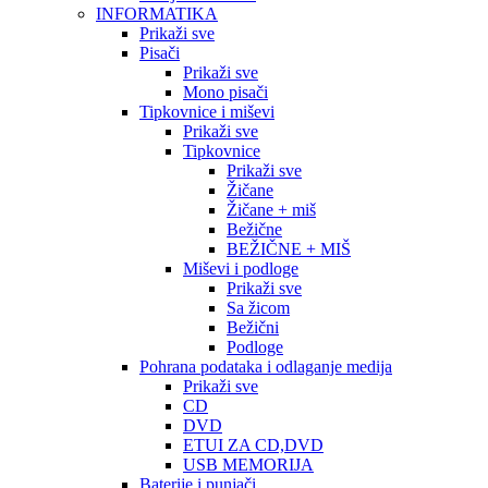
INFORMATIKA
Prikaži sve
Pisači
Prikaži sve
Mono pisači
Tipkovnice i miševi
Prikaži sve
Tipkovnice
Prikaži sve
Žičane
Žičane + miš
Bežične
BEŽIČNE + MIŠ
Miševi i podloge
Prikaži sve
Sa žicom
Bežični
Podloge
Pohrana podataka i odlaganje medija
Prikaži sve
CD
DVD
ETUI ZA CD,DVD
USB MEMORIJA
Baterije i punjači