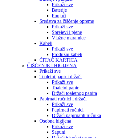
Prikaži sve
Baterije
Punjači
Sredstva za čišćenje opreme
Prikaži sve
Sprejevi i pjene
Vlažne maramice
Kabeli
Prikaži sve
Produžni kabeli
ČITAČ KARTICA
ČIŠĆENJE I HIGIJENA
Prikaži sve
Toaletni papir i držači
Prikaži sve
Toaletni papir
Držači toaletnog papira
Papirnati ručnici i držači
Prikaži sve
Papirnati ručnici
Držači papirnatih ručnika
Osobna higijena
Prikaži sve
Sapuni
Držači tekućeg sapuna