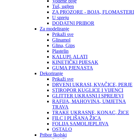
Vodene boje
Tuš, ugljen
ZA PROZORE - BOJA, FLOMASTERI
U spreju
DODATNI PRIBOR
Za modeliranje
Prikaži sve
Glinamol
Glina, Gips
Plastelin
KALUPI, ALATI
KINETIČKI PIJESAK
GUMA PJENASTA
Dekoriranje
Prikaži sve
DRVENI UKRASI, KVAČICE, PERJE
STIROPOR KUGLICE I VIJENCI
GLITTER UKRASNI I SPREJEVI
RAFIJA, MAHOVINA, UMJETNA
TRAVA
TRAKE UKRASNE, KONAC, ŽICE
FILC I PLIŠANA ŽICA
FOLIJA SAMOLJEPLJIVA
OSTALO
Pribor školski