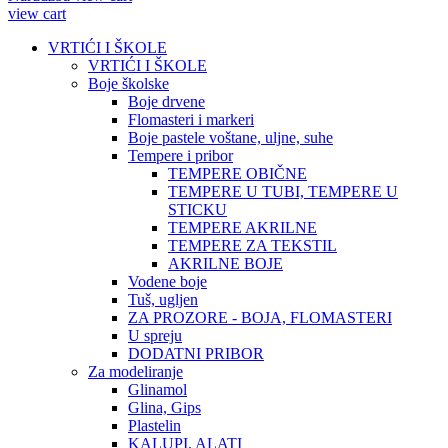
view cart
VRTIĆI I ŠKOLE
VRTIĆI I ŠKOLE
Boje školske
Boje drvene
Flomasteri i markeri
Boje pastele voštane, uljne, suhe
Tempere i pribor
TEMPERE OBIČNE
TEMPERE U TUBI, TEMPERE U
STICKU
TEMPERE AKRILNE
TEMPERE ZA TEKSTIL
AKRILNE BOJE
Vodene boje
Tuš, ugljen
ZA PROZORE - BOJA, FLOMASTERI
U spreju
DODATNI PRIBOR
Za modeliranje
Glinamol
Glina, Gips
Plastelin
KALUPI, ALATI