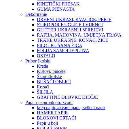
KINETIČKI PIJESAK
GUMA PJENASTA
Dekoriranje
DRVENI UKRASI, KVAČICE, PERJE
STIROPOR KUGLICE I VIJENCI
GLITTER UKRASNI I SPREJEVI
RAFIJA, MAHOVINA, UMJETNA TRAVA
TRAKE UKRASNE, KONAC, ŽICE
FILC I PLIŠANA ŽICA
FOLIJA SAMOLJEPLJIVA
OSTALO
Pribor školski
Kreda
Kistovi, pincete
Škare školske
BUŠAČI OBLICI
Rezači
ŠILJILA
GRAFITNE OLOVKE DJEČJE
Papir i papirnati proizvodi
krep papir, akvarel papir, svileni papir
HAMER PAPIR
BLOKOVI CRTAĆI
Papir u boji
KOLAŽ PAPIR