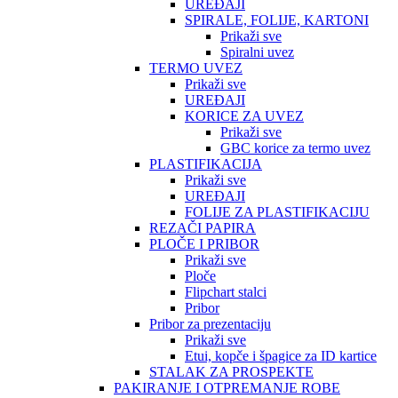
UREĐAJI
SPIRALE, FOLIJE, KARTONI
Prikaži sve
Spiralni uvez
TERMO UVEZ
Prikaži sve
UREĐAJI
KORICE ZA UVEZ
Prikaži sve
GBC korice za termo uvez
PLASTIFIKACIJA
Prikaži sve
UREĐAJI
FOLIJE ZA PLASTIFIKACIJU
REZAČI PAPIRA
PLOČE I PRIBOR
Prikaži sve
Ploče
Flipchart stalci
Pribor
Pribor za prezentaciju
Prikaži sve
Etui, kopče i špagice za ID kartice
STALAK ZA PROSPEKTE
PAKIRANJE I OTPREMANJE ROBE