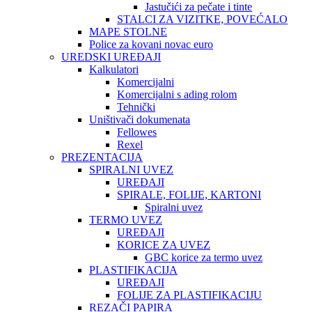
Jastučići za pečate i tinte
STALCI ZA VIZITKE, POVEĆALO
MAPE STOLNE
Police za kovani novac euro
UREDSKI UREĐAJI
Kalkulatori
Komercijalni
Komercijalni s ading rolom
Tehnički
Uništivači dokumenata
Fellowes
Rexel
PREZENTACIJA
SPIRALNI UVEZ
UREĐAJI
SPIRALE, FOLIJE, KARTONI
Spiralni uvez
TERMO UVEZ
UREĐAJI
KORICE ZA UVEZ
GBC korice za termo uvez
PLASTIFIKACIJA
UREĐAJI
FOLIJE ZA PLASTIFIKACIJU
REZAČI PAPIRA