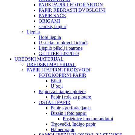
PAUS PAPIR I FOTOKARTON
PAPIR REBRASTI DVOSLOJNI
PAPIR SAĆE
ORIGAMI
slamke, tanjuri
Ljepila
Hobi ljepila
U sticku, u olovci i tekući
Ljepilo pištolj i patrone
GLITTER LJEPILO
UREDSKI MATERIJAL
UREDSKI MATERIJAL
PAPIR I PAPIRNI PROIZVODI
FOTOKOPIRNI PAPIR
Bijeli
U boji
Papiri za crtanje i plotere
Papir i role za plotere
OSTALI PAPIR
Papir s perforacijama
Dizajn i foto papiri
Posjetnice i memorandumi
Trgovački, Indigo papir
Hamer papir
SAMOLJEPIVI BLOKOVI, ZASTAVICE,