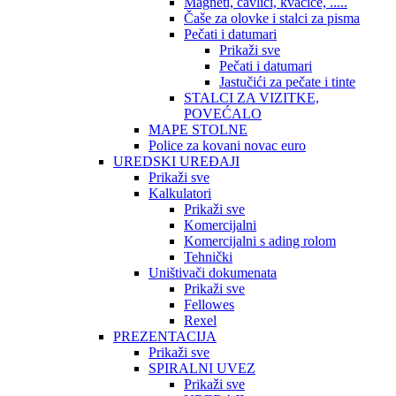
Magneti, čavlići, kvačice, .....
Čaše za olovke i stalci za pisma
Pečati i datumari
Prikaži sve
Pečati i datumari
Jastučići za pečate i tinte
STALCI ZA VIZITKE,
POVEĆALO
MAPE STOLNE
Police za kovani novac euro
UREDSKI UREĐAJI
Prikaži sve
Kalkulatori
Prikaži sve
Komercijalni
Komercijalni s ading rolom
Tehnički
Uništivači dokumenata
Prikaži sve
Fellowes
Rexel
PREZENTACIJA
Prikaži sve
SPIRALNI UVEZ
Prikaži sve