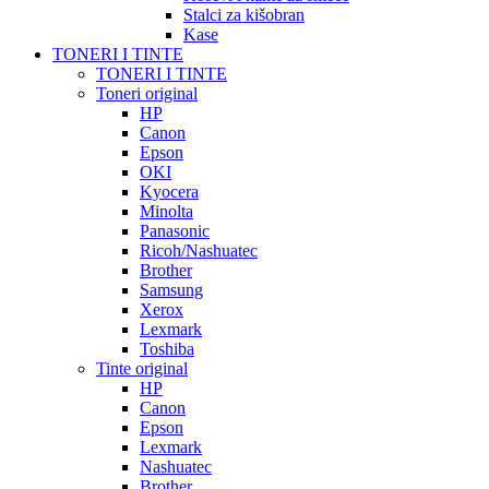
Stalci za kišobran
Kase
TONERI I TINTE
TONERI I TINTE
Toneri original
HP
Canon
Epson
OKI
Kyocera
Minolta
Panasonic
Ricoh/Nashuatec
Brother
Samsung
Xerox
Lexmark
Toshiba
Tinte original
HP
Canon
Epson
Lexmark
Nashuatec
Brother