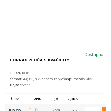
Dostupno
FORNAX PLOČA S KVAČICOM
PLO?A KLIP
format: A4; PP; s kva?icom za vješanje; metalni klip
Boja:
crvena
ŠIFRA
OPIS
JM
CIJENA
B25795
kom
2,25