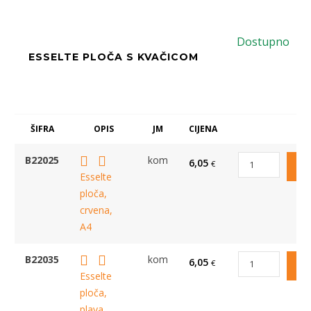
Dostupno
ESSELTE PLOČA S KVAČICOM
ŠIFRA
OPIS
JM
CIJENA
B22025
kom
6,05
€
Esselte
ploča,
crvena,
A4
B22035
kom
6,05
€
Esselte
ploča,
plava,