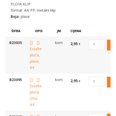
PLO?A KLIP
format: A4; PP; metalni klip
Boja:
plava
ŠIFRA
OPIS
JM
CIJENA
B23035
kom
2,95
€
Esselte
ploča,
plava,
A4
B23095
kom
2,95
€
Esselte
ploča,
crna,
A4