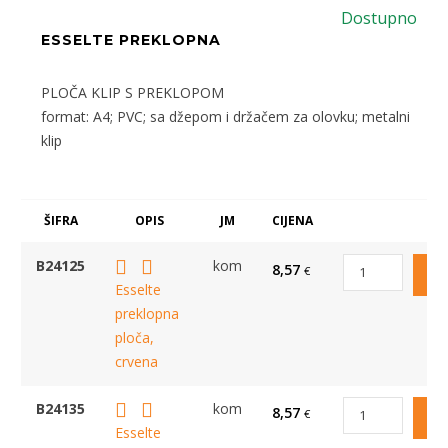
Dostupno
ESSELTE PREKLOPNA
PLOČA KLIP S PREKLOPOM
format: A4; PVC; sa džepom i držačem za olovku; metalni
klip
ŠIFRA
OPIS
JM
CIJENA
B24125
kom
8,57
€
Esselte
preklopna
ploča,
crvena
B24135
kom
8,57
€
Esselte