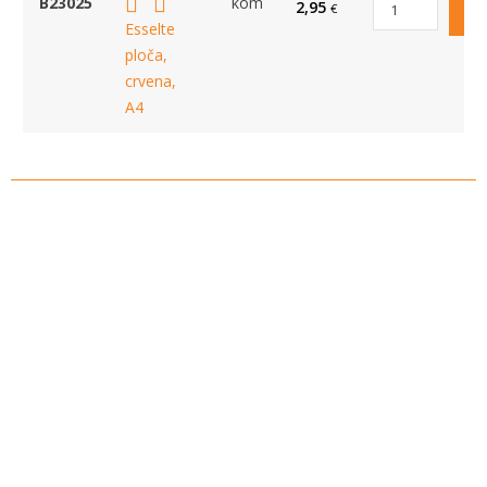
B23025
kom
2,95
€
Esselte
ploča,
crvena,
A4