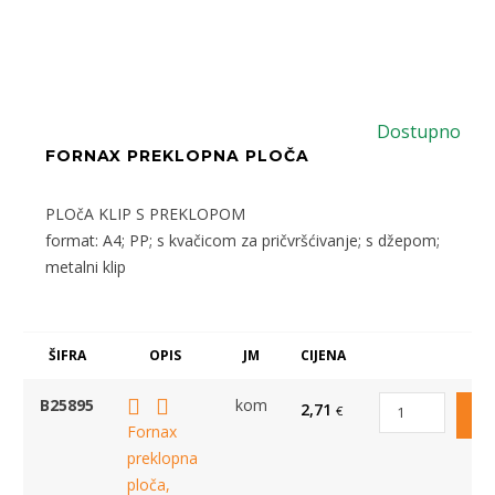
Dostupno
FORNAX PREKLOPNA PLOČA
PLOčA KLIP S PREKLOPOM
format: A4; PP; s kvačicom za pričvršćivanje; s džepom;
metalni klip
ŠIFRA
OPIS
JM
CIJENA
B25895
kom
2,71
€
Fornax
preklopna
ploča,