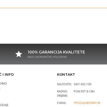
100% GARANCIJA KVALITETE
BRZO, EKONOMIČNO, POUZDANO
 I INFO
KONTAKT
DIMO
NAZOVITE:
047/ 432 100
T
RADNO
PON-PET 8-16H
VRIJEME:
E-MAIL:
PRODAJA@DMM.HR
RODAJE