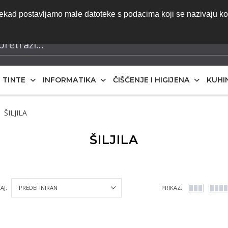
do ponude | Besplatna dostava za narudžbe iznad 70 eura 
onekad postavljamo male datoteke s podacima koji se nazivaju k
iskazane bez PDV-a
I TINTE
INFORMATIKA
ČIŠĆENJE I HIGIJENA
KUHI
ŠILJILA
ŠILJILA
AJ:
PRIKAZ: