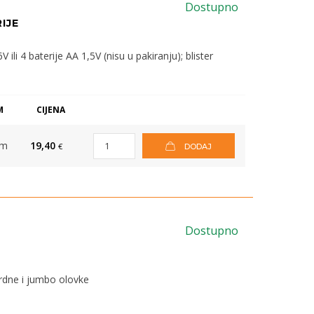
Dostupno
IJE
li 4 baterije AA 1,5V (nisu u pakiranju); blister
M
CIJENA
om
19,40
€
DODAJ
Dostupno
rdne i jumbo olovke