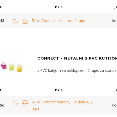
A
OPIS
J
42
Šiljilo Connect s kutijom, 2 rupe
k
CONNECT - METALNI S PVC KUTIJO
s PVC kutijom sa poklopcem; 2 rupe; za standa
A
OPIS
J
Šiljilo Connect metalni, PVC kutija, 2
56
k
rupe