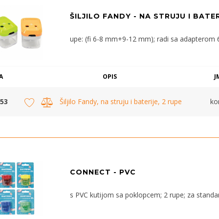
ŠILJILO FANDY - NA STRUJU I BATER
upe: (fi 6-8 mm+9-12 mm); radi sa adapterom 6V i
A
OPIS
J
53
Šiljilo Fandy, na struju i baterije, 2 rupe
k
CONNECT - PVC
s PVC kutijom sa poklopcem; 2 rupe; za standa