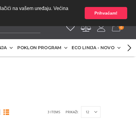
bez PDV-a | Cijene
O NAMA
olačići na vašem uređaju. Većina
Prihvaćam!
0
NJA
POKLON PROGRAM
ECO LINIJA - NOVO
3 ITEMS
PRIKAŽI: