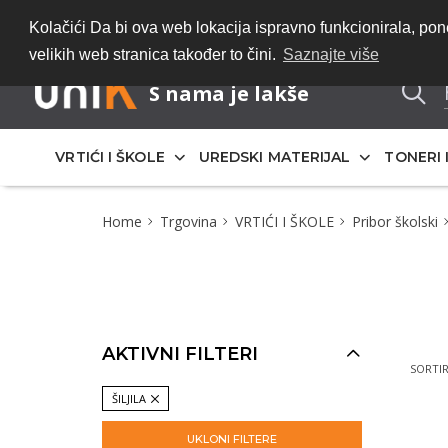
Bez registracije 
Kolačići Da bi ova web lokacija ispravno funkcionirala, p
velikih web stranica također to čini.
Saznajte više
S nama je lakše
VRTIĆI I ŠKOLE
UREDSKI MATERIJAL
TONERI 
Home
Trgovina
VRTIĆI I ŠKOLE
Pribor školski
AKTIVNI FILTERI
SORTIR
ŠILJILA
UKLONI FILTERE