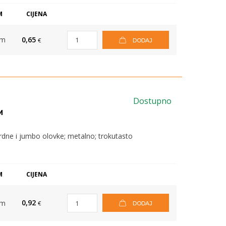
M
CIJENA
om
0,65
€
DODAJ
Dostupno
M
rdne i jumbo olovke; metalno; trokutasto
M
CIJENA
0,92
om
€
DODAJ