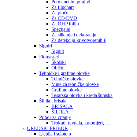
Permanentni punjivi
Za flipchart
Za ploču
Za CD/DVD
Za OHP foliju
Specijalni
Za slikanje i dekoraciju
Za detekciju krivotvorenih €
Signiri
Signiri
Flomasteri
Školski
Obični
Tehničke i grafitne olovke
Tehničke olovke
Mine za tehničke olovke
Grafitne olovke
Tesarska olovka i kreda šumska
Šiljila i brisala
BRISALA
ŠILJILA
Pribor za crtanje
Trokuti, ravnala, kutomjeri, ...
UREDSKI PRIBOR
Ljepila i selotejp