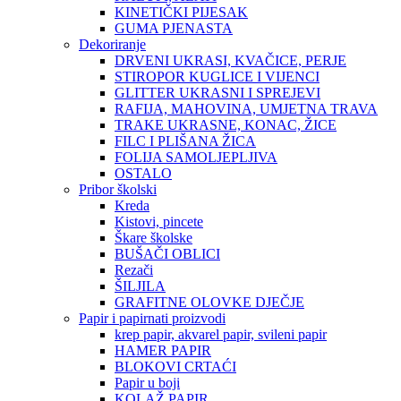
KINETIČKI PIJESAK
GUMA PJENASTA
Dekoriranje
DRVENI UKRASI, KVAČICE, PERJE
STIROPOR KUGLICE I VIJENCI
GLITTER UKRASNI I SPREJEVI
RAFIJA, MAHOVINA, UMJETNA TRAVA
TRAKE UKRASNE, KONAC, ŽICE
FILC I PLIŠANA ŽICA
FOLIJA SAMOLJEPLJIVA
OSTALO
Pribor školski
Kreda
Kistovi, pincete
Škare školske
BUŠAČI OBLICI
Rezači
ŠILJILA
GRAFITNE OLOVKE DJEČJE
Papir i papirnati proizvodi
krep papir, akvarel papir, svileni papir
HAMER PAPIR
BLOKOVI CRTAĆI
Papir u boji
KOLAŽ PAPIR