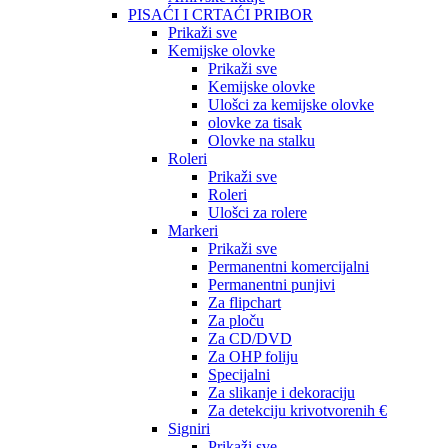
PISAĆI I CRTAĆI PRIBOR
Prikaži sve
Kemijske olovke
Prikaži sve
Kemijske olovke
Ulošci za kemijske olovke
olovke za tisak
Olovke na stalku
Roleri
Prikaži sve
Roleri
Ulošci za rolere
Markeri
Prikaži sve
Permanentni komercijalni
Permanentni punjivi
Za flipchart
Za ploču
Za CD/DVD
Za OHP foliju
Specijalni
Za slikanje i dekoraciju
Za detekciju krivotvorenih €
Signiri
Prikaži sve