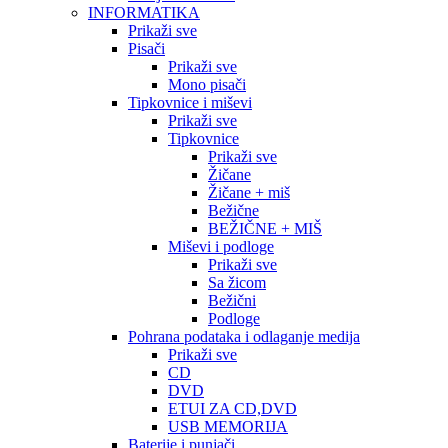
INFORMATIKA
Prikaži sve
Pisači
Prikaži sve
Mono pisači
Tipkovnice i miševi
Prikaži sve
Tipkovnice
Prikaži sve
Žičane
Žičane + miš
Bežične
BEŽIČNE + MIŠ
Miševi i podloge
Prikaži sve
Sa žicom
Bežični
Podloge
Pohrana podataka i odlaganje medija
Prikaži sve
CD
DVD
ETUI ZA CD,DVD
USB MEMORIJA
Baterije i punjači