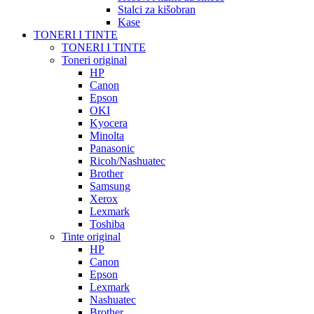
Stalci za kišobran
Kase
TONERI I TINTE
TONERI I TINTE
Toneri original
HP
Canon
Epson
OKI
Kyocera
Minolta
Panasonic
Ricoh/Nashuatec
Brother
Samsung
Xerox
Lexmark
Toshiba
Tinte original
HP
Canon
Epson
Lexmark
Nashuatec
Brother