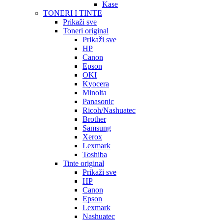
Kase
TONERI I TINTE
Prikaži sve
Toneri original
Prikaži sve
HP
Canon
Epson
OKI
Kyocera
Minolta
Panasonic
Ricoh/Nashuatec
Brother
Samsung
Xerox
Lexmark
Toshiba
Tinte original
Prikaži sve
HP
Canon
Epson
Lexmark
Nashuatec