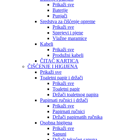
Prikaži sve
Baterije
Punjači
Sredstva za čišćenje opreme
Prikaži sve
Sprejevi i pjene
Vlažne maramice
Kabeli
Prikaži sve
Produžni kabeli
ČITAČ KARTICA
ČIŠĆENJE I HIGIJENA
Prikaži sve
Toaletni papir i držači
Prikaži sve
Toaletni papir
Držači toaletnog papira
Papirnati ručnici i držači
Prikaži sve
Papirnati ručnici
Držači papirnatih ručnika
Osobna higijena
Prikaži sve
Sapuni
Držači tekućeg sapuna