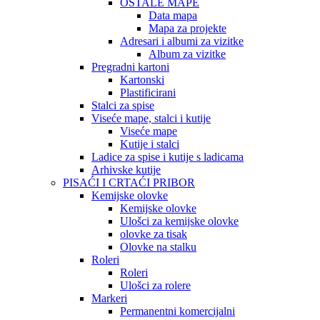
OSTALE MAPE
Data mapa
Mapa za projekte
Adresari i albumi za vizitke
Album za vizitke
Pregradni kartoni
Kartonski
Plastificirani
Stalci za spise
Viseće mape, stalci i kutije
Viseće mape
Kutije i stalci
Ladice za spise i kutije s ladicama
Arhivske kutije
PISAĆI I CRTAĆI PRIBOR
Kemijske olovke
Kemijske olovke
Ulošci za kemijske olovke
olovke za tisak
Olovke na stalku
Roleri
Roleri
Ulošci za rolere
Markeri
Permanentni komercijalni