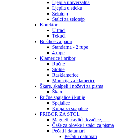
Ljepila univerzalna
Ljepila u sticku
Selotejp
Stalci za selotejp
Korektori
U traci
Tekući
Bušilice za papir
Standarna - 2 rupe
4 rupe
Klamerice i pribor
Ručne
Stolne
Rasklamerice
Municija za klamerice
Škare, skalpeli i noževi za pisma
Škare
Ručne spajalice i kutije
Spajalice
Kutija za spajalice
PRIBOR ZA STOL
Magneti, čavlići, kvačice, .....
Čaše za olovke i stalci za pisma
Pečati i datumari
Pečati i datumari