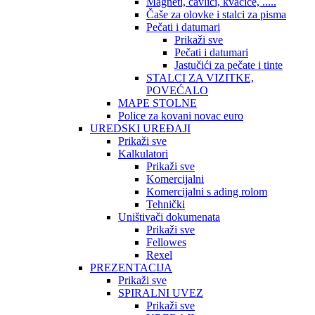
Magneti, čavlići, kvačice, .....
Čaše za olovke i stalci za pisma
Pečati i datumari
Prikaži sve
Pečati i datumari
Jastučići za pečate i tinte
STALCI ZA VIZITKE,
POVEĆALO
MAPE STOLNE
Police za kovani novac euro
UREDSKI UREĐAJI
Prikaži sve
Kalkulatori
Prikaži sve
Komercijalni
Komercijalni s ading rolom
Tehnički
Uništivači dokumenata
Prikaži sve
Fellowes
Rexel
PREZENTACIJA
Prikaži sve
SPIRALNI UVEZ
Prikaži sve