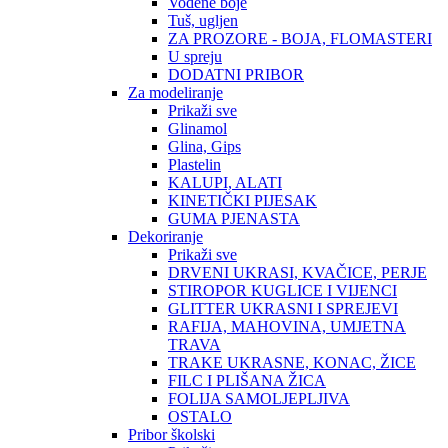
Vodene boje
Tuš, ugljen
ZA PROZORE - BOJA, FLOMASTERI
U spreju
DODATNI PRIBOR
Za modeliranje
Prikaži sve
Glinamol
Glina, Gips
Plastelin
KALUPI, ALATI
KINETIČKI PIJESAK
GUMA PJENASTA
Dekoriranje
Prikaži sve
DRVENI UKRASI, KVAČICE, PERJE
STIROPOR KUGLICE I VIJENCI
GLITTER UKRASNI I SPREJEVI
RAFIJA, MAHOVINA, UMJETNA
TRAVA
TRAKE UKRASNE, KONAC, ŽICE
FILC I PLIŠANA ŽICA
FOLIJA SAMOLJEPLJIVA
OSTALO
Pribor školski