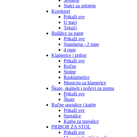
Selotejp
Stalci za selotejp
Korektori
Prikaži sve
U traci
Tekući
Bušilice za papir
Prikaži sve
Standarna - 2 rupe
4 rupe
Klamerice i pribor
Prikaži sve
Ručne
Stolne
Rasklamerice
Municija za klamerice
Škare, skalpeli i noževi za pisma
Prikaži sve
Škare
Ručne spajalice i kutije
Prikaži sve
Spajalice
Kutija za spajalice
PRIBOR ZA STOL
Prikaži sve