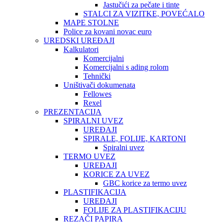
Jastučići za pečate i tinte
STALCI ZA VIZITKE, POVEĆALO
MAPE STOLNE
Police za kovani novac euro
UREDSKI UREĐAJI
Kalkulatori
Komercijalni
Komercijalni s ading rolom
Tehnički
Uništivači dokumenata
Fellowes
Rexel
PREZENTACIJA
SPIRALNI UVEZ
UREĐAJI
SPIRALE, FOLIJE, KARTONI
Spiralni uvez
TERMO UVEZ
UREĐAJI
KORICE ZA UVEZ
GBC korice za termo uvez
PLASTIFIKACIJA
UREĐAJI
FOLIJE ZA PLASTIFIKACIJU
REZAČI PAPIRA