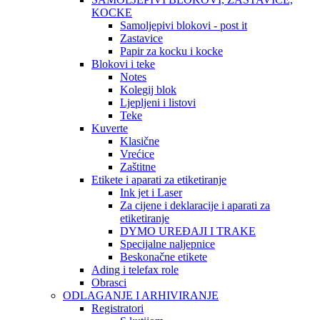
KOCKE
Samoljepivi blokovi - post it
Zastavice
Papir za kocku i kocke
Blokovi i teke
Notes
Kolegij blok
Ljepljeni i listovi
Teke
Kuverte
Klasične
Vrećice
Zaštitne
Etikete i aparati za etiketiranje
Ink jet i Laser
Za cijene i deklaracije i aparati za
etiketiranje
DYMO UREĐAJI I TRAKE
Specijalne naljepnice
Beskonačne etikete
Ading i telefax role
Obrasci
ODLAGANJE I ARHIVIRANJE
Registratori