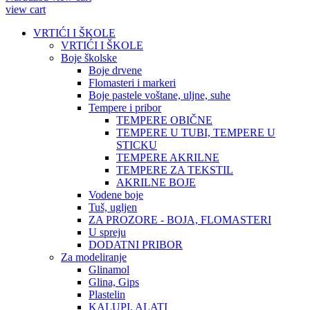
view cart
VRTIĆI I ŠKOLE
VRTIĆI I ŠKOLE
Boje školske
Boje drvene
Flomasteri i markeri
Boje pastele voštane, uljne, suhe
Tempere i pribor
TEMPERE OBIČNE
TEMPERE U TUBI, TEMPERE U
STICKU
TEMPERE AKRILNE
TEMPERE ZA TEKSTIL
AKRILNE BOJE
Vodene boje
Tuš, ugljen
ZA PROZORE - BOJA, FLOMASTERI
U spreju
DODATNI PRIBOR
Za modeliranje
Glinamol
Glina, Gips
Plastelin
KALUPI, ALATI