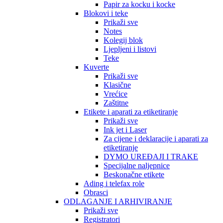
Papir za kocku i kocke
Blokovi i teke
Prikaži sve
Notes
Kolegij blok
Ljepljeni i listovi
Teke
Kuverte
Prikaži sve
Klasične
Vrećice
Zaštitne
Etikete i aparati za etiketiranje
Prikaži sve
Ink jet i Laser
Za cijene i deklaracije i aparati za
etiketiranje
DYMO UREĐAJI I TRAKE
Specijalne naljepnice
Beskonačne etikete
Ading i telefax role
Obrasci
ODLAGANJE I ARHIVIRANJE
Prikaži sve
Registratori