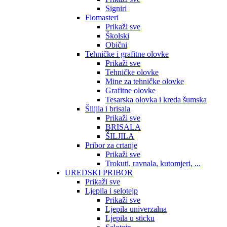
Signiri
Flomasteri
Prikaži sve
Školski
Obični
Tehničke i grafitne olovke
Prikaži sve
Tehničke olovke
Mine za tehničke olovke
Grafitne olovke
Tesarska olovka i kreda šumska
Šiljila i brisala
Prikaži sve
BRISALA
ŠILJILA
Pribor za crtanje
Prikaži sve
Trokuti, ravnala, kutomjeri, ...
UREDSKI PRIBOR
Prikaži sve
Ljepila i selotejp
Prikaži sve
Ljepila univerzalna
Ljepila u sticku