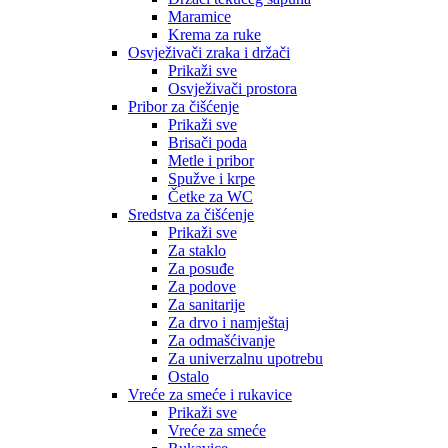
Maramice
Krema za ruke
Osvježivači zraka i držači
Prikaži sve
Osvježivači prostora
Pribor za čišćenje
Prikaži sve
Brisači poda
Metle i pribor
Spužve i krpe
Četke za WC
Sredstva za čišćenje
Prikaži sve
Za staklo
Za posuđe
Za podove
Za sanitarije
Za drvo i namještaj
Za odmašćivanje
Za univerzalnu upotrebu
Ostalo
Vreće za smeće i rukavice
Prikaži sve
Vreće za smeće