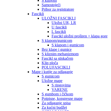
S kutijom
Samostojeći
Pribor za registratore
Fascikli
ULOŽNI FASCIKLI
Uložni UR, LR
U fascikli
L fascikli
Fascikl uložni proširen + klapa gore
S klapom/gumicom
S klapom i gumicom
Bez klape i gumice
S kliznim mehanizmom
Fascikl sa stiskačem
Klip ploča
POLUFASCIKLI
Mape i kutije za odlaganje
S gumicom
Uložne mape
S ringovima
VARENE
S gumbom i čičkom
Potpisne, kongresne mape
Za odlaganje spisa
Za kućni budžet