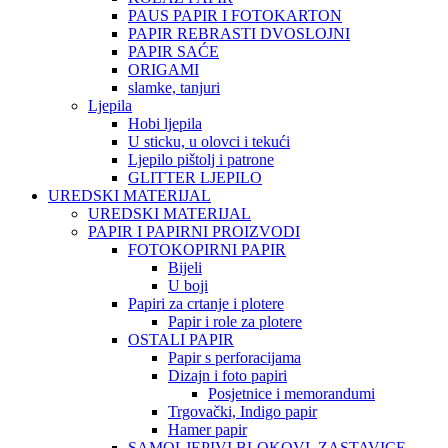
PAUS PAPIR I FOTOKARTON
PAPIR REBRASTI DVOSLOJNI
PAPIR SAĆE
ORIGAMI
slamke, tanjuri
Ljepila
Hobi ljepila
U sticku, u olovci i tekući
Ljepilo pištolj i patrone
GLITTER LJEPILO
UREDSKI MATERIJAL
UREDSKI MATERIJAL
PAPIR I PAPIRNI PROIZVODI
FOTOKOPIRNI PAPIR
Bijeli
U boji
Papiri za crtanje i plotere
Papir i role za plotere
OSTALI PAPIR
Papir s perforacijama
Dizajn i foto papiri
Posjetnice i memorandumi
Trgovački, Indigo papir
Hamer papir
SAMOLJEPIVI BLOKOVI, ZASTAVICE,