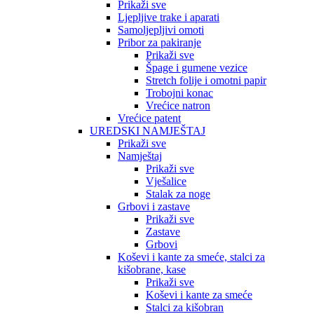
Prikaži sve
Ljepljive trake i aparati
Samoljepljivi omoti
Pribor za pakiranje
Prikaži sve
Špage i gumene vezice
Stretch folije i omotni papir
Trobojni konac
Vrećice natron
Vrećice patent
UREDSKI NAMJEŠTAJ
Prikaži sve
Namještaj
Prikaži sve
Vješalice
Stalak za noge
Grbovi i zastave
Prikaži sve
Zastave
Grbovi
Koševi i kante za smeće, stalci za
kišobrane, kase
Prikaži sve
Koševi i kante za smeće
Stalci za kišobran