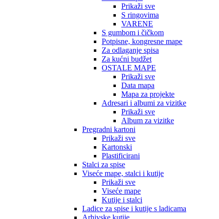
Prikaži sve
S ringovima
VARENE
S gumbom i čičkom
Potpisne, kongresne mape
Za odlaganje spisa
Za kućni budžet
OSTALE MAPE
Prikaži sve
Data mapa
Mapa za projekte
Adresari i albumi za vizitke
Prikaži sve
Album za vizitke
Pregradni kartoni
Prikaži sve
Kartonski
Plastificirani
Stalci za spise
Viseće mape, stalci i kutije
Prikaži sve
Viseće mape
Kutije i stalci
Ladice za spise i kutije s ladicama
Arhivske kutije