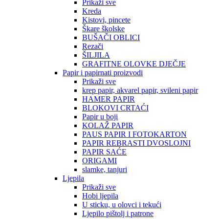
Prikaži sve
Kreda
Kistovi, pincete
Škare školske
BUŠAČI OBLICI
Rezači
ŠILJILA
GRAFITNE OLOVKE DJEČJE
Papir i papirnati proizvodi
Prikaži sve
krep papir, akvarel papir, svileni papir
HAMER PAPIR
BLOKOVI CRTAĆI
Papir u boji
KOLAŽ PAPIR
PAUS PAPIR I FOTOKARTON
PAPIR REBRASTI DVOSLOJNI
PAPIR SAĆE
ORIGAMI
slamke, tanjuri
Ljepila
Prikaži sve
Hobi ljepila
U sticku, u olovci i tekući
Ljepilo pištolj i patrone