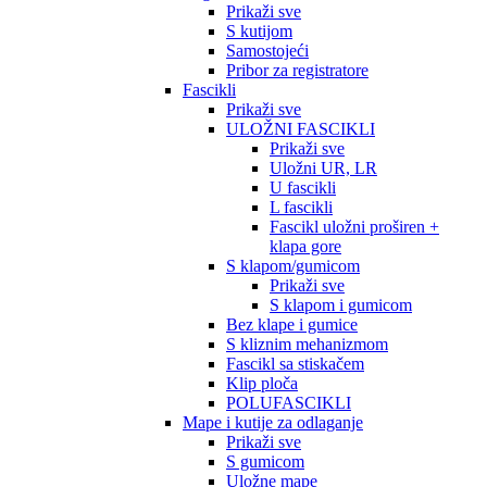
Prikaži sve
S kutijom
Samostojeći
Pribor za registratore
Fascikli
Prikaži sve
ULOŽNI FASCIKLI
Prikaži sve
Uložni UR, LR
U fascikli
L fascikli
Fascikl uložni proširen +
klapa gore
S klapom/gumicom
Prikaži sve
S klapom i gumicom
Bez klape i gumice
S kliznim mehanizmom
Fascikl sa stiskačem
Klip ploča
POLUFASCIKLI
Mape i kutije za odlaganje
Prikaži sve
S gumicom
Uložne mape