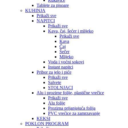
Rukavice
Tablete za pisoare
KUHINJA
Prikaži sve
NAPITCI
Prikaži sve
Kava, čaj, šećer i mlijeko
Prikaži sve
Kava
Čaj
Šečer
Mlijeko
Voda i voćni sokovi
Instant napitci
Pribor za jelo i piće
Prikaži sve
Salvete
STOLNJACI
Alu i prozirne folije, plastične vrečice
Prikaži sve
Alu folije
Prozirna prijanjajuća folija
PVC vrećice za zamrzavanje
KEKSI
POKLON PROGRAM