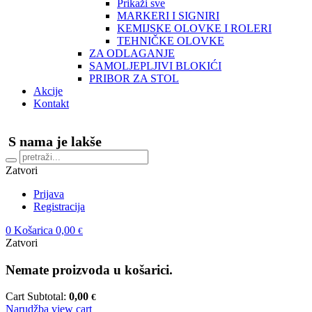
Prikaži sve
MARKERI I SIGNIRI
KEMIJSKE OLOVKE I ROLERI
TEHNIČKE OLOVKE
ZA ODLAGANJE
SAMOLJEPLJIVI BLOKIĆI
PRIBOR ZA STOL
Akcije
Kontakt
S nama je lakše
Zatvori
Prijava
Registracija
0
Košarica
0,00
€
Zatvori
Nemate proizvoda u košarici.
Cart Subtotal:
0,00
€
Narudžba
view cart