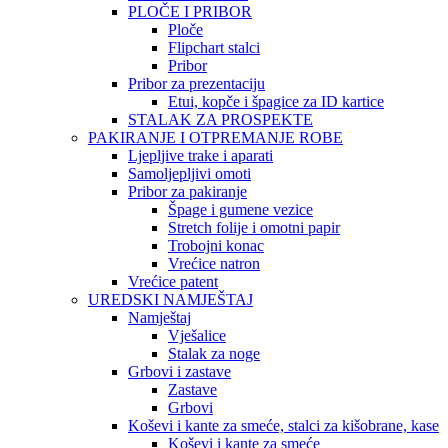
PLOČE I PRIBOR
Ploče
Flipchart stalci
Pribor
Pribor za prezentaciju
Etui, kopče i špagice za ID kartice
STALAK ZA PROSPEKTE
PAKIRANJE I OTPREMANJE ROBE
Ljepljive trake i aparati
Samoljepljivi omoti
Pribor za pakiranje
Špage i gumene vezice
Stretch folije i omotni papir
Trobojni konac
Vrećice natron
Vrećice patent
UREDSKI NAMJEŠTAJ
Namještaj
Vješalice
Stalak za noge
Grbovi i zastave
Zastave
Grbovi
Koševi i kante za smeće, stalci za kišobrane, kase
Koševi i kante za smeće