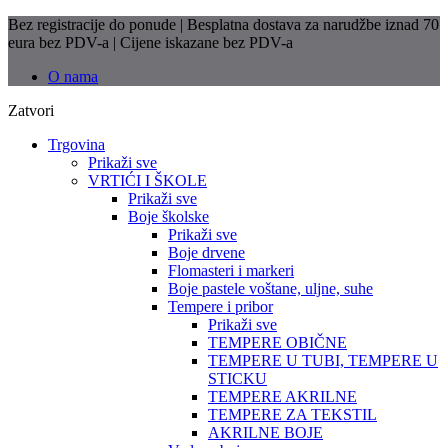
Bez registracije do ponude | Besplatna dostava za narudžbe iznad 70
eura bez PDV-a | Cijene iskazane bez PDV-a
O nama
Zatvori
Trgovina
Prikaži sve
VRTIĆI I ŠKOLE
Prikaži sve
Boje školske
Prikaži sve
Boje drvene
Flomasteri i markeri
Boje pastele voštane, uljne, suhe
Tempere i pribor
Prikaži sve
TEMPERE OBIČNE
TEMPERE U TUBI, TEMPERE U
STICKU
TEMPERE AKRILNE
TEMPERE ZA TEKSTIL
AKRILNE BOJE