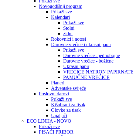
Prikaži sve
Novogodišnji program
Prikaži sve
Kalendari
Prikaži sve
Stolni
zidni
Rokovnici i notesi
Darovne vrećice i ukrasni papir
Prikaži sve
Darovne vrećice - jednobojne
Darovne vrećice - božićne
Ukrasni papir
VREĆICE NATRON PAPIRNATE
PAMUČNE VREĆICE
Planeri
Adventske svijeće
Poslovni darovi
Prikaži sve
Kišobrani za tisak
Olovke za tisak
Upaljači
ECO LINIJA - NOVO
Prikaži sve
PISAĆI PRIBOR