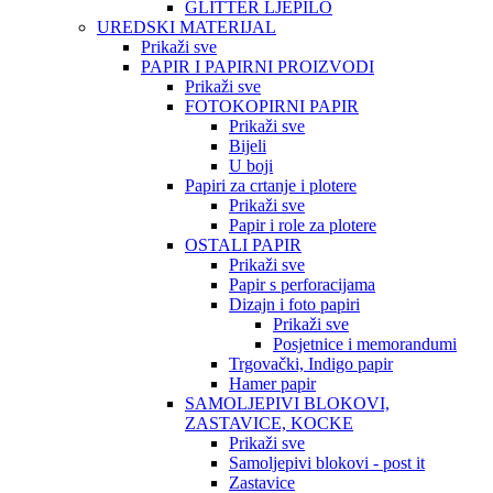
GLITTER LJEPILO
UREDSKI MATERIJAL
Prikaži sve
PAPIR I PAPIRNI PROIZVODI
Prikaži sve
FOTOKOPIRNI PAPIR
Prikaži sve
Bijeli
U boji
Papiri za crtanje i plotere
Prikaži sve
Papir i role za plotere
OSTALI PAPIR
Prikaži sve
Papir s perforacijama
Dizajn i foto papiri
Prikaži sve
Posjetnice i memorandumi
Trgovački, Indigo papir
Hamer papir
SAMOLJEPIVI BLOKOVI,
ZASTAVICE, KOCKE
Prikaži sve
Samoljepivi blokovi - post it
Zastavice