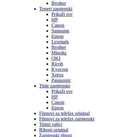
Brother
Toneri zamjenski
Prikaži sve
HP
Canon
Samsung
Epson
Lexmark
Brother
Minolta
OKI
Ricoh
Kyocera
Xerox
Panasonic
Tinte zamjenske
Prikaži sve
HP
Canon
Epson
Filmovi za telefax original
Filmovi za telefax zamjenski
Tintni valjci
Riboni original
Zamjenski riboni