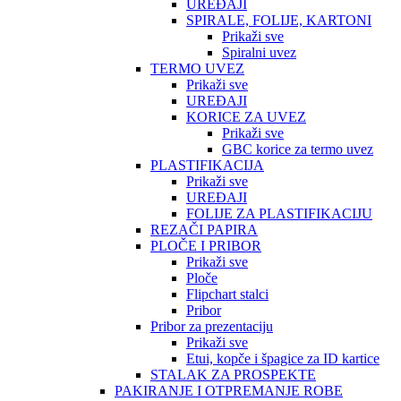
UREĐAJI
SPIRALE, FOLIJE, KARTONI
Prikaži sve
Spiralni uvez
TERMO UVEZ
Prikaži sve
UREĐAJI
KORICE ZA UVEZ
Prikaži sve
GBC korice za termo uvez
PLASTIFIKACIJA
Prikaži sve
UREĐAJI
FOLIJE ZA PLASTIFIKACIJU
REZAČI PAPIRA
PLOČE I PRIBOR
Prikaži sve
Ploče
Flipchart stalci
Pribor
Pribor za prezentaciju
Prikaži sve
Etui, kopče i špagice za ID kartice
STALAK ZA PROSPEKTE
PAKIRANJE I OTPREMANJE ROBE