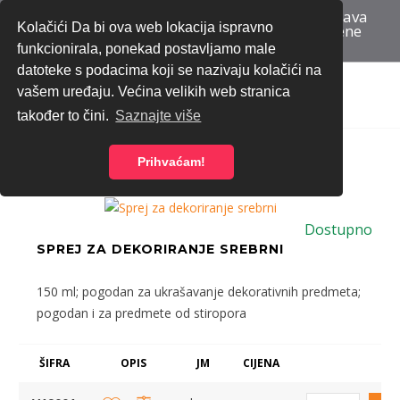
Bez registracije do ponude | Besplatna dostava
Kolačići Da bi ova web lokacija ispravno
za narudžbe iznad 70 eura bez PDV-a | Cijene
iskazane bez PDV-a
funkcionirala, ponekad postavljamo male
datoteke s podacima koji se nazivaju kolačići na
Home
Trgovina
VRTIĆI I ŠKOLE
Boje školske
U spreju
vašem uređaju. Većina velikih web stranica
također to čini.
Saznajte više
Prihvaćam!
Dostupno
SPREJ ZA DEKORIRANJE SREBRNI
150 ml; pogodan za ukrašavanje dekorativnih predmeta;
pogodan i za predmete od stiropora
ŠIFRA
OPIS
JM
CIJENA