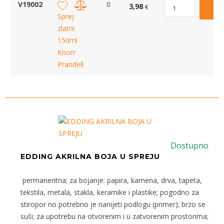
V19002
0
3,98
€
D
Sprej
zlatni
150ml
Knorr
Prandell
Dostupno
EDDING AKRILNA BOJA U SPREJU
permanentna; za bojanje: papira, kamena, drva, tapeta,
tekstila, metala, stakla, keramike i plastike; pogodno za
stiropor no potrebno je nanijeti podlogu (primer); brzo se
suši; za upotrebu na otvorenim i u zatvorenim prostorima;