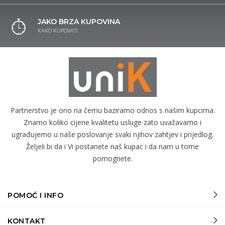
JAKO BRZA KUPOVINA
KAKO KUPOVATI
Partnerstvo je ono na čemu baziramo odnos s našim kupcima.
Znamo koliko cijene kvalitetu usluge zato uvažavamo i
ugrađujemo u naše poslovanje svaki njihov zahtjev i prijedlog.
Željeli bi da i Vi postanete naš kupac i da nam u tome
pomognete.
POMOĆ I INFO
KONTAKT