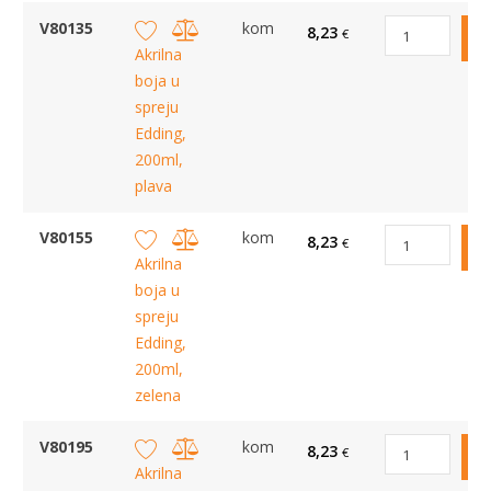
V80135
kom
8,23
€
Akrilna
boja u
spreju
Edding,
200ml,
plava
V80155
kom
8,23
€
Akrilna
boja u
spreju
Edding,
200ml,
zelena
V80195
kom
8,23
€
Akrilna