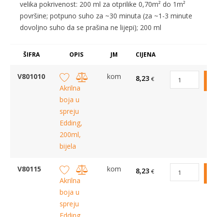
velika pokrivenost: 200 ml za otprilike 0,70m² do 1m²
površine; potpuno suho za ~30 minuta (za ~1-3 minute
dovoljno suho da se prašina ne lijepi); 200 ml
ŠIFRA
OPIS
JM
CIJENA
V801010
kom
8,23
€
Akrilna
boja u
spreju
Edding,
200ml,
bijela
V80115
kom
8,23
€
Akrilna
boja u
spreju
Edding,