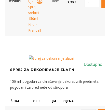
V19001
kom
3,98
€
Sprej
srebrni
150ml
Knorr
Prandell
Dostupno
SPREJ ZA DEKORIRANJE ZLATNI
150 ml; pogodan za ukrašavanje dekorativnih predmeta;
pogodan i za predmete od stiropora
ŠIFRA
OPIS
JM
CIJENA