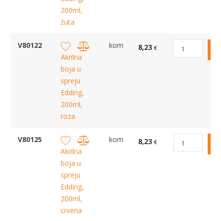
200ml,
žuta
V80122
kom
8,23
€
Akrilna
boja u
spreju
Edding,
200ml,
roza
V80125
kom
8,23
€
Akrilna
boja u
spreju
Edding,
200ml,
crvena