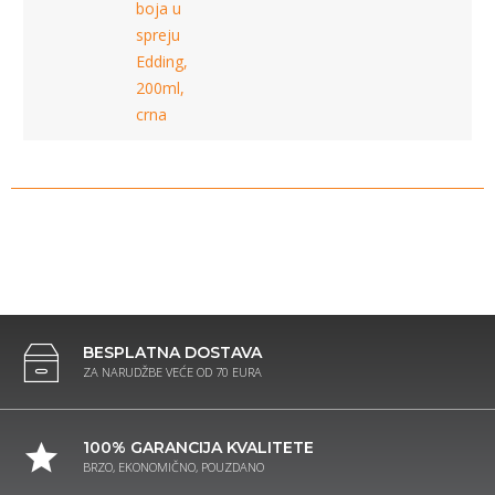
boja u
spreju
Edding,
200ml,
crna
BESPLATNA DOSTAVA
ZA NARUDŽBE VEĆE OD 70 EURA
100% GARANCIJA KVALITETE
BRZO, EKONOMIČNO, POUZDANO