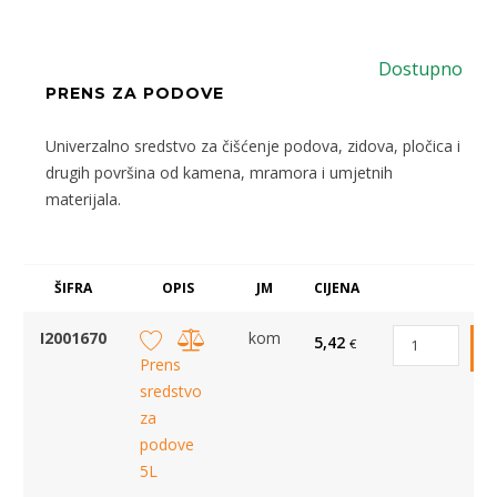
Dostupno
PRENS ZA PODOVE
Univerzalno sredstvo za čišćenje podova, zidova, pločica i
drugih površina od kamena, mramora i umjetnih
materijala.
ŠIFRA
OPIS
JM
CIJENA
I2001670
kom
5,42
€
Prens
sredstvo
za
podove
5L