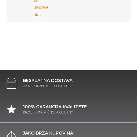
podove
plavi
BESPLATNA DOSTAVA
ZA NARUDŽBE VEĆE OD 70 EURA
100% GARANCIJA KVALITETE
BRZO, EKONOMIČNO, POUZDANO
JAKO BRZA KUPOVINA