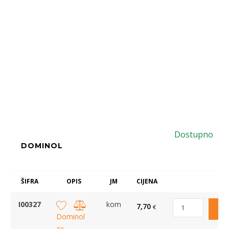
Dostupno
DOMINOL
ŠIFRA
OPIS
JM
CIJENA
I00327
kom
7,70
€
Dominol
za