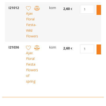
I21012
kom
2,60
€
Ajax
Floral
Fiesta-
Wild
Flowers
I21036
kom
2,60
€
Ajax
Floral
Fiesta
Flowers
of
spring