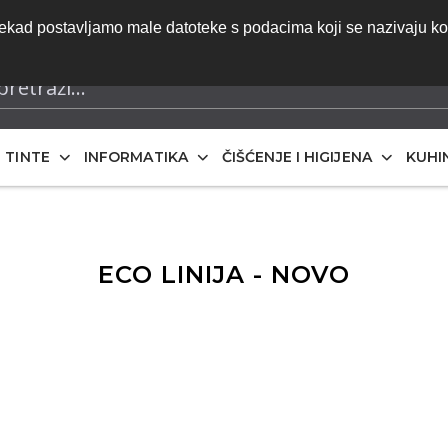
do ponude | Besplatna dostava za narudžbe iznad 70 eura 
onekad postavljamo male datoteke s podacima koji se nazivaju k
iskazane bez PDV-a
I TINTE
INFORMATIKA
ČIŠĆENJE I HIGIJENA
KUHI
ECO LINIJA - NOVO