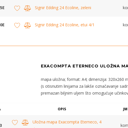
5E
Signir Edding 24 Ecoline, zeleni
k
0E
Signir Edding 24 Ecoline, etui 4/1
k
EXACOMPTA ETERNECO ULOŽNA M
mapa uložna; format: A4; dimenzija: 320x260 mm
(s otisnutim linijama za lakše označavanje sadrža
premazan biljnim uljem što omogućuje učinkovitu
A
OPIS
JM
Uložna mapa Exacompta Eterneco, 4
3
ko