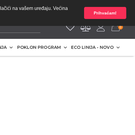
bez PDV-a | Cijene
O NAMA
olačići na vašem uređaju. Većina
Prihvaćam!
0
NJA
POKLON PROGRAM
ECO LINIJA - NOVO