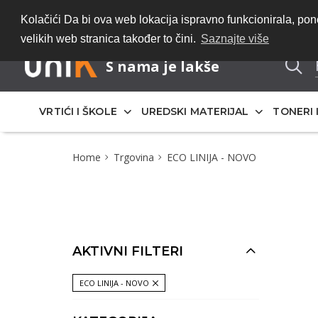
Bez registracije 
Kolačići Da bi ova web lokacija ispravno funkcionirala, p
velikih web stranica također to čini.
Saznajte više
S nama je lakše
VRTIĆI I ŠKOLE
UREDSKI MATERIJAL
TONERI 
Home
Trgovina
ECO LINIJA - NOVO
AKTIVNI FILTERI
ECO LINIJA - NOVO