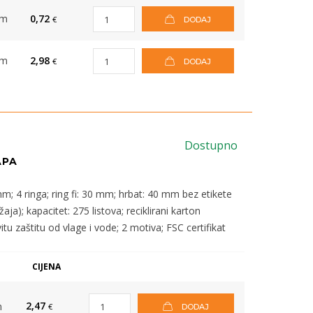
om
0,72
€
DODAJ
om
2,98
€
DODAJ
Dostupno
APA
; 4 ringa; ring fi: 30 mm; hrbat: 40 mm bez etikete
ja); kapacitet: 275 listova; reciklirani karton
 zaštitu od vlage i vode; 2 motiva; FSC certifikat
CIJENA
2,47
m
€
DODAJ