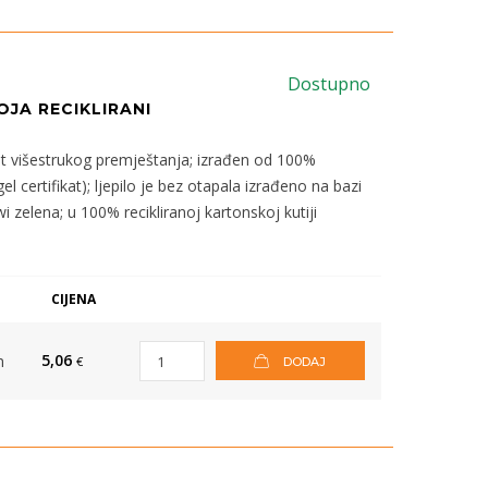
Dostupno
JA RECIKLIRANI
t višestrukog premještanja; izrađen od 100%
gel certifikat); ljepilo je bez otapala izrađeno na bazi
wi zelena; u 100% recikliranoj kartonskoj kutiji
CIJENA
5,06
m
€
DODAJ