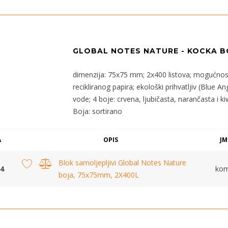
GLOBAL NOTES NATURE - KOCKA BO
dimenzija: 75x75 mm; 2x400 listova; mogućnos
recikliranog papira; ekološki prihvatljiv (Blue An
vode; 4 boje: crvena, ljubičasta, narančasta i ki
Boja: sortirano
A
OPIS
JM
Blok samoljepljivi Global Notes Nature
4
ko
boja, 75x75mm, 2X400L