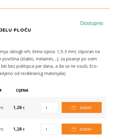
Dostupno
IJELU PLOČU
; okrugli vrh; širina ispisa: 1,5-3 mm; otporan na
ih površina (staklo, melamin,...); za pisanje po svim
 biti bez poklopca par dana, a da se ne osuši; Eco-
vljeno od recikliranog materijala)
M
CIJENA
1,28
om
€
DODAJ
1,28
om
€
DODAJ