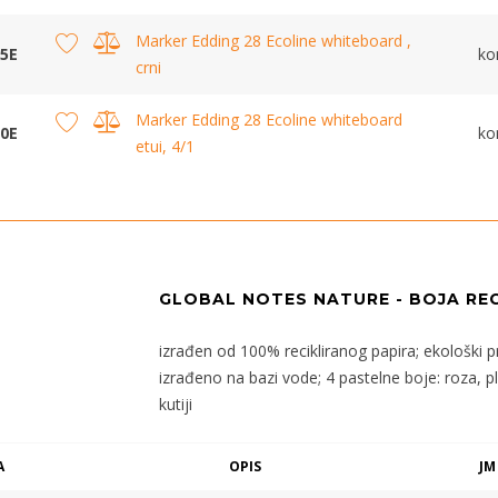
Marker Edding 28 Ecoline whiteboard ,
5E
k
crni
Marker Edding 28 Ecoline whiteboard
0E
k
etui, 4/1
GLOBAL NOTES NATURE - BOJA REC
izrađen od 100% recikliranog papira; ekološki prih
izrađeno na bazi vode; 4 pastelne boje: roza, pl
kutiji
A
OPIS
JM