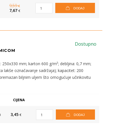
9,59
€
DODAJ
7,67
€
Dostupno
MICOM
a: 250x330 mm; karton 600 g/m²; debljina: 0,7 mm;
za lakše označavanje sadržaja); kapacitet: 200
on premazan biljnim uljem što omogućuje učinkovitu
CIJENA
m
3,45
€
DODAJ