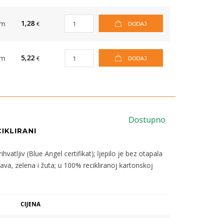
1,28
om
€
DODAJ
5,22
om
€
DODAJ
Dostupno
IKLIRANI
vatljiv (Blue Angel certifikat); ljepilo je bez otapala
ava, zelena i žuta; u 100% recikliranoj kartonskoj
CIJENA