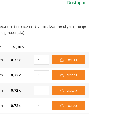
Dostupno
sti vrh; širina ispisa: 2-5 mm; Eco-friendly (najmanje
nog materijala)
M
CIJENA
om
0,72
€
DODAJ
om
0,72
€
DODAJ
om
0,72
€
DODAJ
om
0,72
€
DODAJ