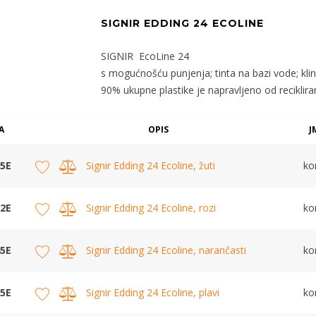
SIGNIR EDDING 24 ECOLINE
SIGNIR EcoLine 24
s mogućnošću punjenja; tinta na bazi vode; klina
90% ukupne plastike je napravljeno od reciklira
A
OPIS
J
5E
Signir Edding 24 Ecoline, žuti
k
2E
Signir Edding 24 Ecoline, rozi
k
5E
Signir Edding 24 Ecoline, narančasti
k
5E
Signir Edding 24 Ecoline, plavi
k