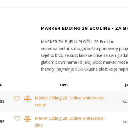
MARKER EDDING 28 ECOLINE - ZA B
MARKER ZA BIJELU PLOČU 28 EcoLine
nepermanentni; s mogućnošću ponovnog punjenja
svjetlo; brzo se suši; lako se briše sa svih glatk
glatkim površinama i bijeloj ploči; marker može
friendly (najmanje 90% ukupne plastike je napra
A
OPIS
J
Marker Edding 28 Ecoline whiteboard ,
5E
k
crveni
Marker Edding 28 Ecoline whiteboard ,
5E
k
plavi