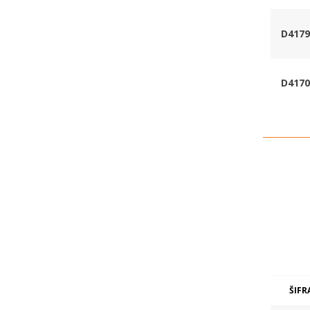
D4179
D4170
ŠIFR