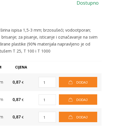
Dostupno
širina ispisa 1,5-3 mm; brzosušeći; vodootporan;
brisanje; za pisanje, isticanje i označavanje na svim
iklirane plastike (90% materijala napravljeno je od
g tušem T 25, T 100 i T 1000
M
CIJENA
om
0,87
€
DODAJ
om
0,87
€
DODAJ
om
0,87
€
DODAJ