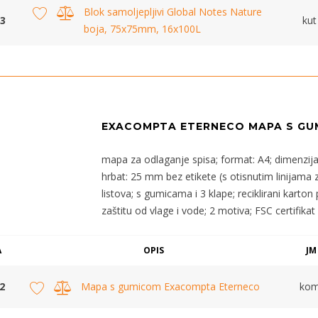
Blok samoljepljivi Global Notes Nature
3
kut
boja, 75x75mm, 16x100L
EXACOMPTA ETERNECO MAPA S GU
mapa za odlaganje spisa; format: A4; dimenzij
hrbat: 25 mm bez etikete (s otisnutim linijama 
listova; s gumicama i 3 klape; reciklirani kart
zaštitu od vlage i vode; 2 motiva; FSC certifikat
A
OPIS
JM
2
Mapa s gumicom Exacompta Eterneco
ko