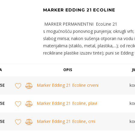
MARKER EDDING 21 ECOLINE
MARKER PERMANENTNI EcoLine 21
s mogućnošću ponovnog punjenja; okrugli vrh; 
slabog mirisa; nakon sušenja otporan na vodu i 
materijalima (staklo, metal, plastika,...); od rec
reciklirane plastike izuzev tinte); puni se Eddin
A
OPIS
J
5E
Marker Edding 21 Ecoline crveni
k
5E
Marker Edding 21 Ecoline, plavi
k
5E
Marker Edding 21 Ecoline, crni
k