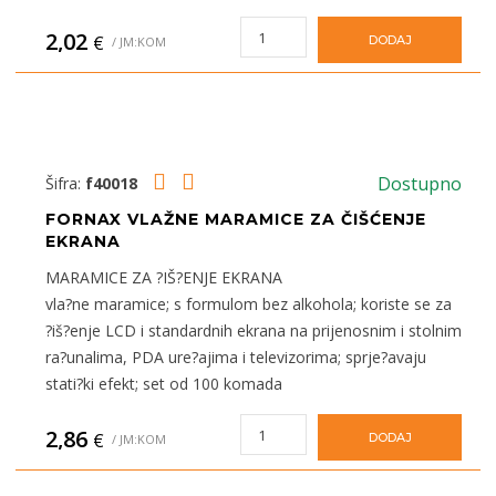
2,02
€
DODAJ
/ JM:KOM
Dostupno
Šifra:
f40018
FORNAX VLAŽNE MARAMICE ZA ČIŠĆENJE
EKRANA
MARAMICE ZA ?IŠ?ENJE EKRANA
vla?ne maramice; s formulom bez alkohola; koriste se za
?iš?enje LCD i standardnih ekrana na prijenosnim i stolnim
ra?unalima, PDA ure?ajima i televizorima; sprje?avaju
stati?ki efekt; set od 100 komada
2,86
€
DODAJ
/ JM:KOM