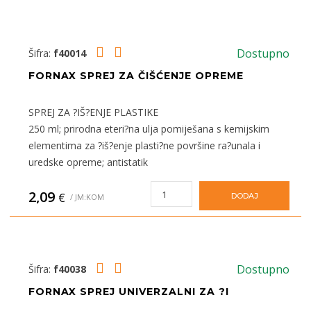
Dostupno
Šifra:
f40014
FORNAX SPREJ ZA ČIŠĆENJE OPREME
SPREJ ZA ?IŠ?ENJE PLASTIKE
250 ml; prirodna eteri?na ulja pomiješana s kemijskim
elementima za ?iš?enje plasti?ne površine ra?unala i
uredske opreme; antistatik
2,09
€
DODAJ
/ JM:KOM
Dostupno
Šifra:
f40038
FORNAX SPREJ UNIVERZALNI ZA ?I