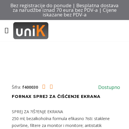
Bez registracije do ponude | Besplatna dostava
za narudžbe iznad 70 eura bez PDV-a | Cijene
iskazane bez PDV-a
Home
Trgovina
INFORMATIKA
Sredstva za čišćenje opreme
Dostupno
Šifra:
f400030
FORNAX SPREJ ZA ČIŠĆENJE EKRANA
SPREJ ZA ?IŠ?ENJE EKRANA
250 ml; bezalkoholna formula efikasno ?isti: staklene
površine, filtere za monitor i monitore; antistatik