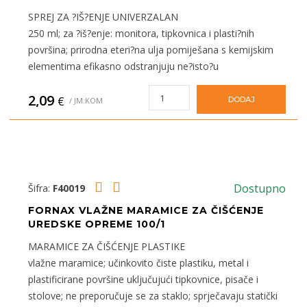
SPREJ ZA ?IŠ?ENJE UNIVERZALAN
250 ml; za ?iš?enje: monitora, tipkovnica i plasti?nih
površina; prirodna eteri?na ulja pomiješana s kemijskim
elementima efikasno odstranjuju ne?isto?u
2,09
€
DODAJ
/ JM:KOM
Dostupno
Šifra:
F40019
FORNAX VLAŽNE MARAMICE ZA ČIŠĆENJE
UREDSKE OPREME 100/1
MARAMICE ZA ČIŠĆENJE PLASTIKE
vlažne maramice; učinkovito čiste plastiku, metal i
plastificirane površine uključujući tipkovnice, pisače i
stolove; ne preporučuje se za staklo; sprječavaju statički