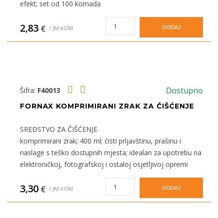
efekt; set od 100 komada
2,83
€
DODAJ
/ JM:KOM
Dostupno
Šifra:
F40013
FORNAX KOMPRIMIRANI ZRAK ZA ČIŠĆENJE
SREDSTVO ZA ČIŠĆENJE
komprimirani zrak; 400 ml; čisti prljavštinu, prašinu i
naslage s teško dostupnih mjesta; idealan za upotrebu na
elektroničkoj, fotografskoj i ostaloj osjetljivoj opremi
3,30
€
DODAJ
/ JM:KOM